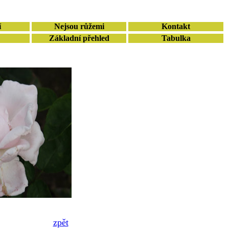
í
Nejsou růžemi
Kontakt
Základní přehled
Tabulka
zpět