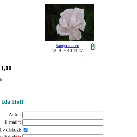
Sangerhausen
?
12. 9. 2010 14:47
1,00
:
le:
i Ida Hoff
Autor:
E-mail
*
:
l v diskuzi: