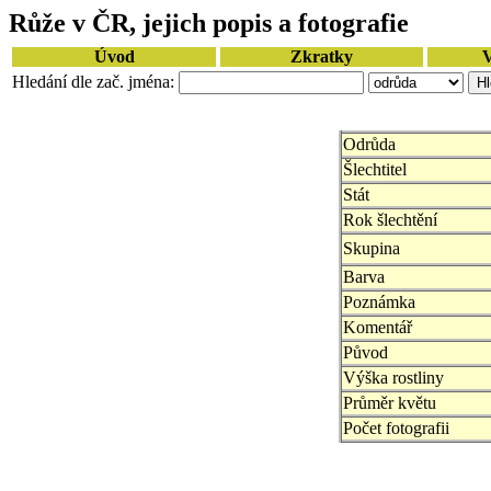
Růže v ČR, jejich popis a fotografie
Úvod
Zkratky
V
Hledání dle zač. jména:
Odrůda
Šlechtitel
Stát
Rok šlechtění
Skupina
Barva
Poznámka
Komentář
Původ
Výška rostliny
Průměr květu
Počet fotografii