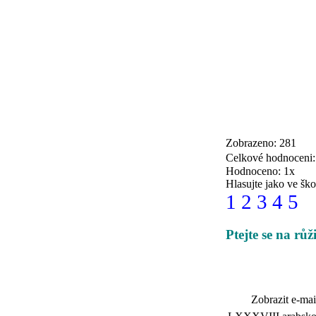
Zobrazeno: 281
Celkové hodnoceni
Hodnoceno: 1x
Hlasujte jako ve ško
1
2
3
4
5
Ptejte se na růž
Zobrazit e-mai