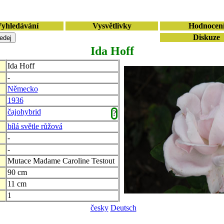
yhledávání
Vysvětlivky
Hodnocen
Diskuze
Ida Hoff
Ida Hoff
-
Německo
1936
čajohybrid
?
bílá světle růžová
-
-
Mutace Madame Caroline Testout
90 cm
11 cm
1
česky
Deutsch