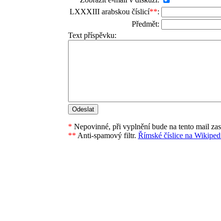
LXXXIII arabskou číslicí
**
:
Předmět:
Text příspěvku:
*
Nepovinné, při vyplnění bude na tento mail za
**
Anti-spamový filtr.
Římské číslice na Wikipedi