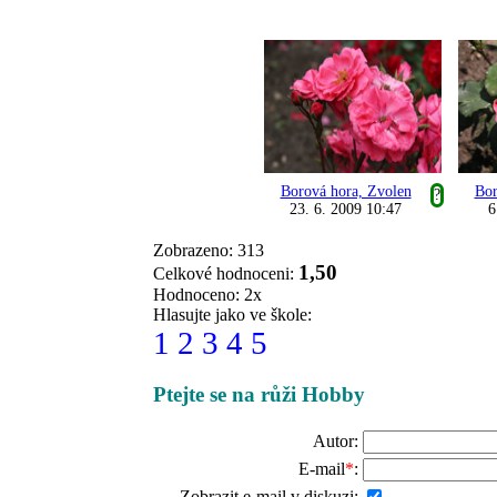
Borová hora, Zvolen
Bor
?
23. 6. 2009 10:47
6
Zobrazeno: 313
1,50
Celkové hodnoceni:
Hodnoceno: 2x
Hlasujte jako ve škole:
1
2
3
4
5
Ptejte se na růži Hobby
Autor:
E-mail
*
:
Zobrazit e-mail v diskuzi: