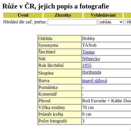
Růže v ČR, jejich popis a fotografie
Úvod
Zkratky
Vyhledávání
Hledání dle zač. jména:
Odrůda
Hobby
Synonyma
TANob
Šlechtitel
Tantau
Stát
Německo
Rok šlechtění
1955
floribunda
Skupina
Barva
tmavě růžová
Poznámka
-
Komentář
-
Původ
Red Favorite × Käthe Du
Výška rostliny
70 cm
Průměr květu
9 cm
Počet fotografii
3