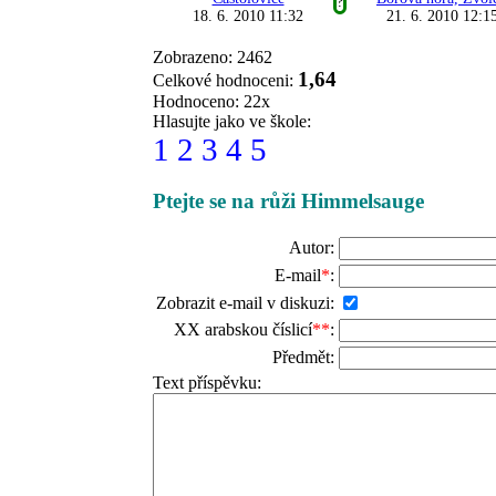
?
18. 6. 2010 11:32
21. 6. 2010 12:1
Zobrazeno: 2462
1,64
Celkové hodnoceni:
Hodnoceno: 22x
Hlasujte jako ve škole:
1
2
3
4
5
Ptejte se na růži Himmelsauge
Autor:
E-mail
*
:
Zobrazit e-mail v diskuzi:
XX arabskou číslicí
**
:
Předmět:
Text příspěvku: