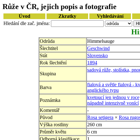
Růže v ČR, jejich popis a fotografie
Úvod
Zkratky
Vyhledávání
Hledání dle zač. jména:
Hi
Odrůda
Himmelsauge
Šlechtitel
Geschwind
Stát
Slovensko
Rok šlechtění
1894
sadová růže, stolístka, pno
Skupina
fialová a světle fialová - k
Barva
anglického typu
kvetoucí jen jednou v roce
Poznámka
nápadně intenzivně vonící
Komentář
-
Původ
Rosa setigera
×
Rosa rugo
Výška rostliny
260 cm
Průměr květu
6 cm
Odborná klasifikace
1