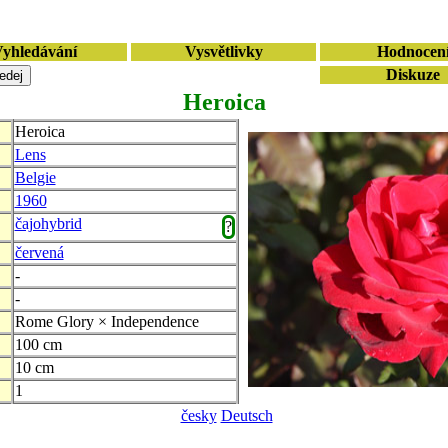
yhledávání
Vysvětlivky
Hodnocen
Diskuze
Heroica
Heroica
Lens
Belgie
1960
čajohybrid
?
červená
-
-
Rome Glory × Independence
100 cm
10 cm
1
česky
Deutsch