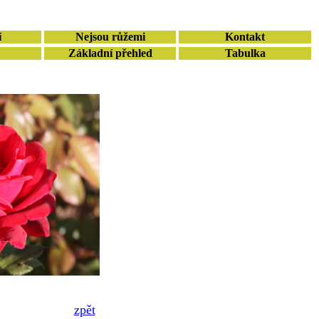
í
Nejsou růžemi
Kontakt
Základní přehled
Tabulka
zpět