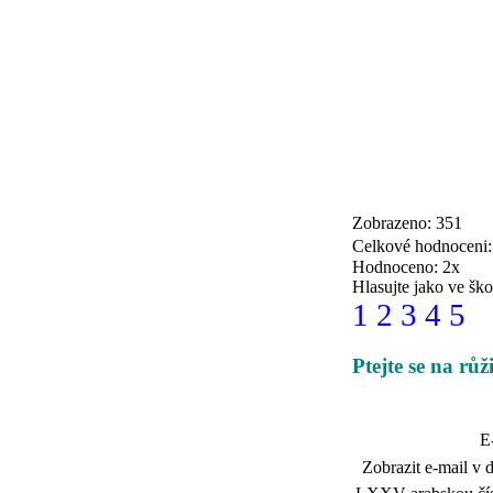
Zobrazeno: 351
Celkové hodnoceni
Hodnoceno: 2x
Hlasujte jako ve ško
1
2
3
4
5
Ptejte se na růž
E
Zobrazit e-mail v d