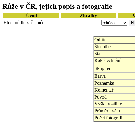
Růže v ČR, jejich popis a fotografie
Úvod
Zkratky
V
Hledání dle zač. jména:
Odrůda
Šlechtitel
Stát
Rok šlechtění
Skupina
Barva
Poznámka
Komentář
Původ
Výška rostliny
Průměr květu
Počet fotografii