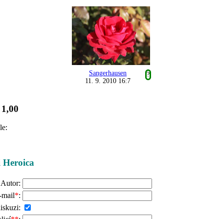
Sangerhausen
?
11. 9. 2010 16:7
1,00
:
le:
i Heroica
Autor:
-mail
*
:
iskuzi: