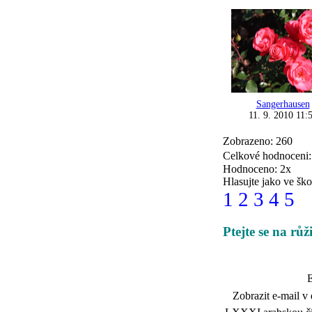
Sangerhausen
11. 9. 2010 11:
Zobrazeno: 260
Celkové hodnoceni
Hodnoceno: 2x
Hlasujte jako ve ško
1
2
3
4
5
Ptejte se na růž
E
Zobrazit e-mail v 