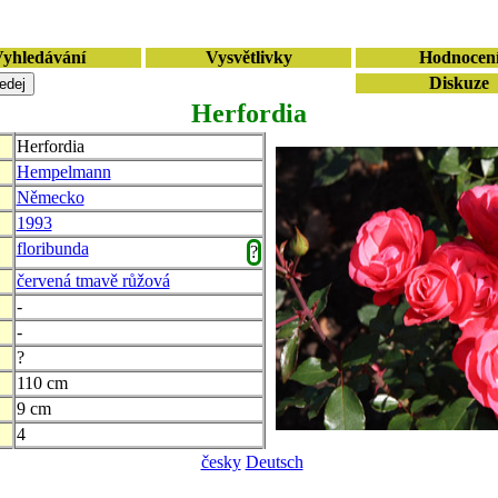
yhledávání
Vysvětlivky
Hodnocen
Diskuze
Herfordia
Herfordia
Hempelmann
Německo
1993
floribunda
?
červená tmavě růžová
-
-
?
110 cm
9 cm
4
česky
Deutsch