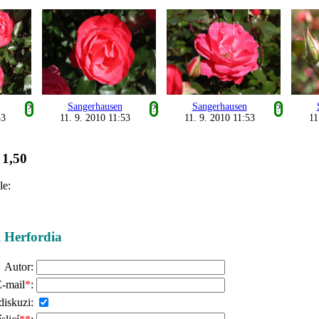
Sangerhausen
Sangerhausen
?
?
?
53
11. 9. 2010 11:53
11. 9. 2010 11:53
11
1,50
:
le:
i Herfordia
Autor:
-mail
*
:
diskuzi: