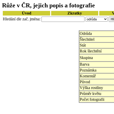
Růže v ČR, jejich popis a fotografie
Úvod
Zkratky
V
Hledání dle zač. jména:
Odrůda
Šlechtitel
Stát
Rok šlechtění
Skupina
Barva
Poznámka
Komentář
Původ
Výška rostliny
Průměr květu
Počet fotografii