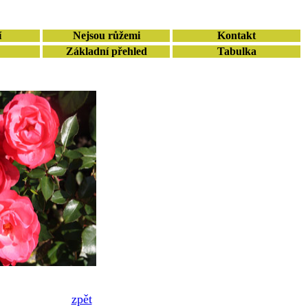
í
Nejsou růžemi
Kontakt
Základní přehled
Tabulka
zpět