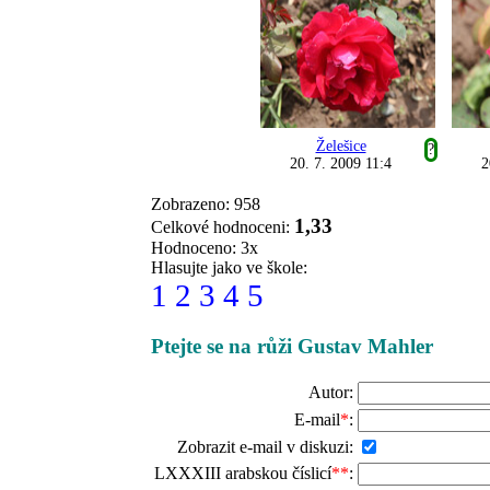
Želešice
?
20. 7. 2009 11:4
2
Zobrazeno: 958
1,33
Celkové hodnoceni:
Hodnoceno: 3x
Hlasujte jako ve škole:
1
2
3
4
5
Ptejte se na růži Gustav Mahler
Autor:
E-mail
*
:
Zobrazit e-mail v diskuzi:
LXXXIII arabskou číslicí
**
: