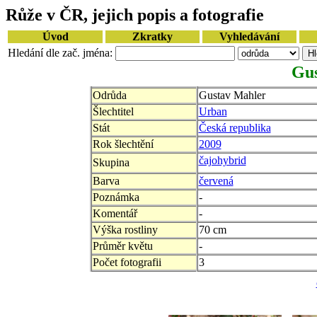
Růže v ČR, jejich popis a fotografie
Úvod
Zkratky
Vyhledávání
Hledání dle zač. jména:
Gus
Odrůda
Gustav Mahler
Šlechtitel
Urban
Stát
Česká republika
Rok šlechtění
2009
čajohybrid
Skupina
Barva
červená
Poznámka
-
Komentář
-
Výška rostliny
70 cm
Průměr květu
-
Počet fotografii
3