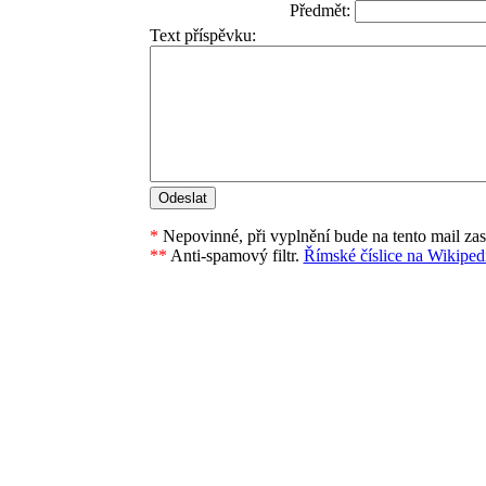
Předmět:
Text příspěvku:
*
Nepovinné, při vyplnění bude na tento mail za
**
Anti-spamový filtr.
Římské číslice na Wikipedi