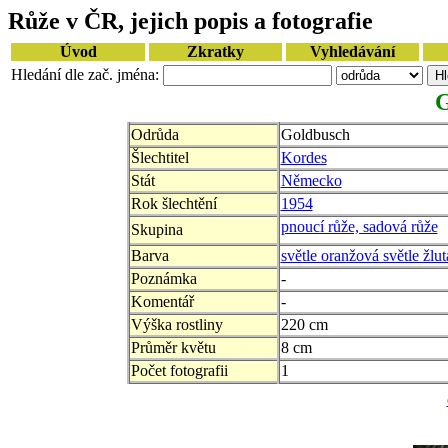
Růže v ČR, jejich popis a fotografie
Úvod
Zkratky
Vyhledávání
Hledání dle zač. jména:
G
Odrůda
Goldbusch
Šlechtitel
Kordes
Stát
Německo
Rok šlechtění
1954
pnoucí růže, sadová růže
Skupina
Barva
světle oranžová světle žlut
Poznámka
-
Komentář
-
Výška rostliny
220 cm
Průměr květu
8 cm
Počet fotografii
1