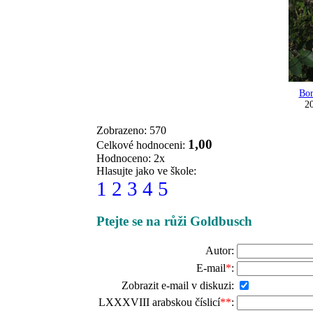
Bor
20
Zobrazeno: 570
1,00
Celkové hodnoceni:
Hodnoceno: 2x
Hlasujte jako ve škole:
1
2
3
4
5
Ptejte se na růži Goldbusch
Autor:
E-mail
*
:
Zobrazit e-mail v diskuzi:
LXXXVIII arabskou číslicí
**
: