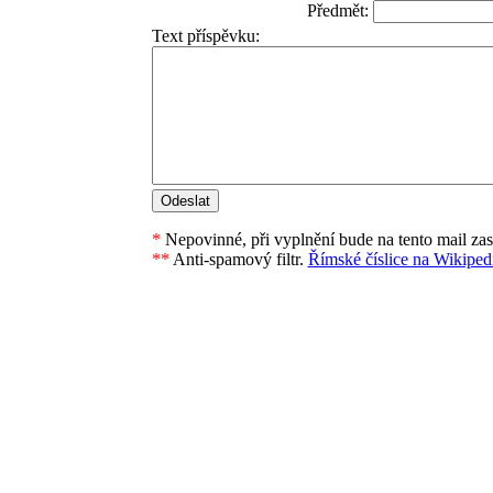
Předmět:
Text příspěvku:
*
Nepovinné, při vyplnění bude na tento mail za
**
Anti-spamový filtr.
Římské číslice na Wikipedi