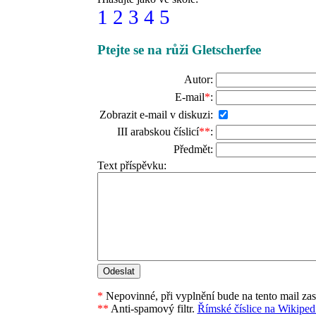
1
2
3
4
5
Ptejte se na růži Gletscherfee
Autor:
E-mail
*
:
Zobrazit e-mail v diskuzi:
III arabskou číslicí
**
:
Předmět:
Text příspěvku:
*
Nepovinné, při vyplnění bude na tento mail za
**
Anti-spamový filtr.
Římské číslice na Wikipedi