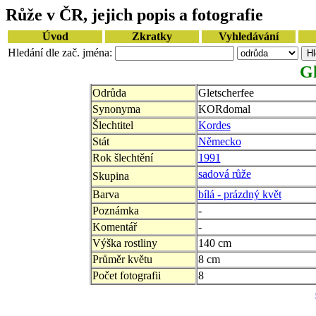
Růže v ČR, jejich popis a fotografie
Úvod
Zkratky
Vyhledávání
Hledání dle zač. jména:
Gl
Odrůda
Gletscherfee
Synonyma
KORdomal
Šlechtitel
Kordes
Stát
Německo
Rok šlechtění
1991
sadová růže
Skupina
Barva
bílá - prázdný květ
Poznámka
-
Komentář
-
Výška rostliny
140 cm
Průměr květu
8 cm
Počet fotografii
8