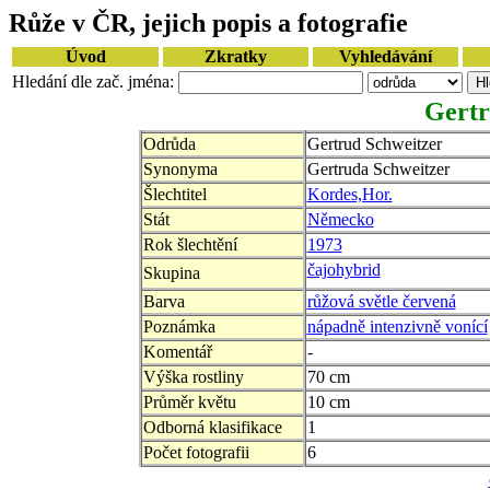
Růže v ČR, jejich popis a fotografie
Úvod
Zkratky
Vyhledávání
Hledání dle zač. jména:
Gertr
Odrůda
Gertrud Schweitzer
Synonyma
Gertruda Schweitzer
Šlechtitel
Kordes,Hor.
Stát
Německo
Rok šlechtění
1973
čajohybrid
Skupina
Barva
růžová světle červená
Poznámka
nápadně intenzivně vonící
Komentář
-
Výška rostliny
70 cm
Průměr květu
10 cm
Odborná klasifikace
1
Počet fotografii
6