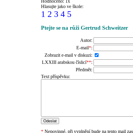
Hodnoceno: 1x
Hlasujte jako ve škole:
1
2
3
4
5
Ptejte se na růži Gertrud Schweitzer
Autor:
E-mail
*
:
Zobrazit e-mail v diskuzi:
LXXIII arabskou číslicí
**
:
Předmět:
Text příspěvku:
*
Nepovinné, při vyplnění bude na tento mail za