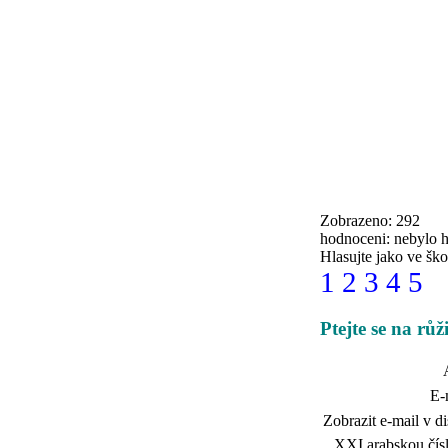
Zobrazeno: 292
hodnoceni: nebylo 
Hlasujte jako ve ško
1
2
3
4
5
Ptejte se na rů
E-
Zobrazit e-mail v di
XXI arabskou čísl