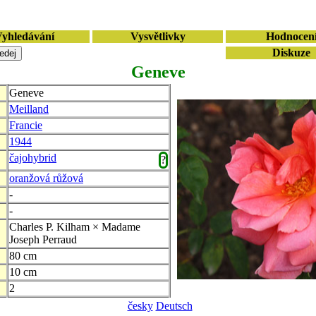
yhledávání
Vysvětlivky
Hodnocen
Diskuze
Geneve
Geneve
Meilland
Francie
1944
čajohybrid
?
oranžová růžová
-
-
Charles P. Kilham × Madame
Joseph Perraud
80 cm
10 cm
2
česky
Deutsch