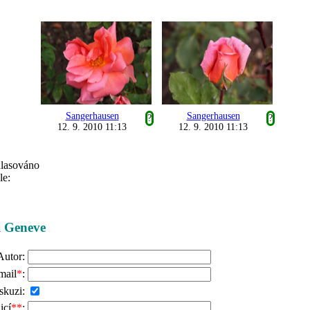
Sangerhausen
Sangerhausen
?
?
12. 9. 2010 11:13
12. 9. 2010 11:13
hlasováno
le:
ži Geneve
Autor:
mail
*
:
skuzi:
icí
**
: