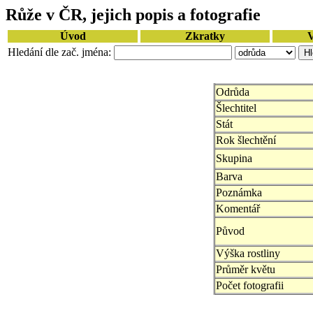
Růže v ČR, jejich popis a fotografie
Úvod
Zkratky
V
Hledání dle zač. jména:
Odrůda
Šlechtitel
Stát
Rok šlechtění
Skupina
Barva
Poznámka
Komentář
Původ
Výška rostliny
Průměr květu
Počet fotografii