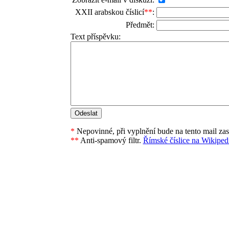
XXII arabskou číslicí
**
:
Předmět:
Text příspěvku:
*
Nepovinné, při vyplnění bude na tento mail za
**
Anti-spamový filtr.
Římské číslice na Wikipedi