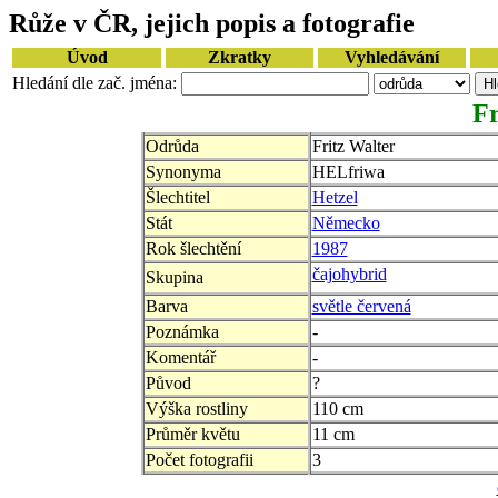
Růže v ČR, jejich popis a fotografie
Úvod
Zkratky
Vyhledávání
Hledání dle zač. jména:
Fr
Odrůda
Fritz Walter
Synonyma
HELfriwa
Šlechtitel
Hetzel
Stát
Německo
Rok šlechtění
1987
čajohybrid
Skupina
Barva
světle červená
Poznámka
-
Komentář
-
Původ
?
Výška rostliny
110 cm
Průměr květu
11 cm
Počet fotografii
3