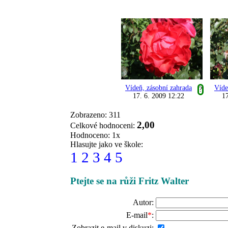
Vídeň, zásobní zahrada
Víde
?
17. 6. 2009 12:22
17
Zobrazeno: 311
2,00
Celkové hodnoceni:
Hodnoceno: 1x
Hlasujte jako ve škole:
1
2
3
4
5
Ptejte se na růži Fritz Walter
Autor:
E-mail
*
:
Zobrazit e-mail v diskuzi: