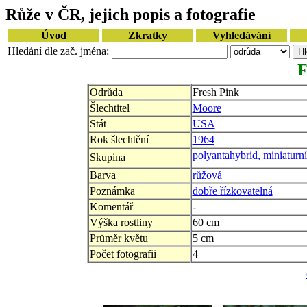
Růže v ČR, jejich popis a fotografie
Úvod
Zkratky
Vyhledávání
Hledání dle zač. jména:
F
Odrůda
Fresh Pink
Šlechtitel
Moore
Stát
USA
Rok šlechtění
1964
polyantahybrid, miniaturní
Skupina
Barva
růžová
Poznámka
dobře řízkovatelná
Komentář
-
Výška rostliny
60 cm
Průměr květu
5 cm
Počet fotografii
4