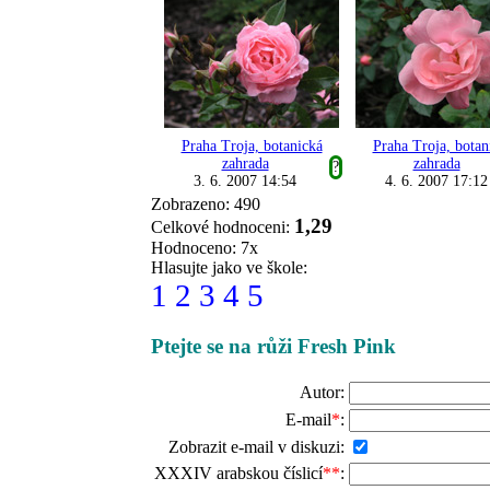
Praha Troja, botanická
Praha Troja, botan
zahrada
zahrada
?
3. 6. 2007 14:54
4. 6. 2007 17:12
Zobrazeno: 490
1,29
Celkové hodnoceni:
Hodnoceno: 7x
Hlasujte jako ve škole:
1
2
3
4
5
Ptejte se na růži Fresh Pink
Autor:
E-mail
*
:
Zobrazit e-mail v diskuzi:
XXXIV arabskou číslicí
**
: