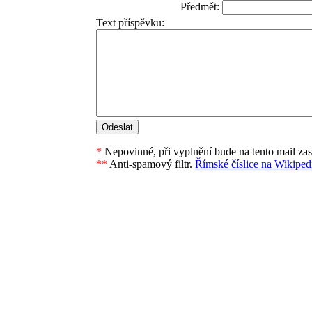
Předmět:
Text příspěvku:
*
Nepovinné, při vyplnění bude na tento mail za
**
Anti-spamový filtr.
Římské číslice na Wikipedi