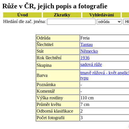
Růže v ČR, jejich popis a fotografie
Úvod
Zkratky
Vyhledávání
Hledání dle zač. jména:
Odrůda
Freia
Šlechtitel
Tantau
Stát
Německo
Rok šlechtění
1936
sadová růže
Skupina
tmavě růžová - květ angli
Barva
typu
Poznámka
-
Komentář
-
Výška rostliny
110 cm
Průměr květu
7 cm
Odborná klasifikace
2
Počet fotografii
3