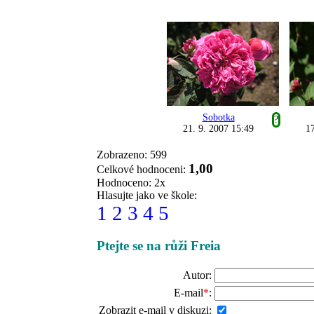
Sobotka
?
21. 9. 2007 15:49
17
Zobrazeno: 599
1,00
Celkové hodnoceni:
Hodnoceno: 2x
Hlasujte jako ve škole:
1
2
3
4
5
Ptejte se na růži Freia
Autor:
E-mail
*
:
Zobrazit e-mail v diskuzi: