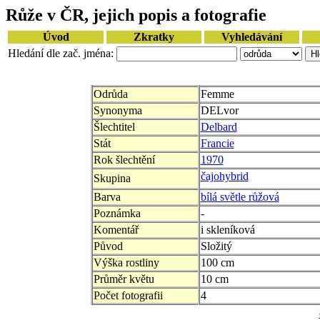
Růže v ČR, jejich popis a fotografie
Úvod
Zkratky
Vyhledávání
Hledání dle zač. jména:
Odrůda
Femme
Synonyma
DELvor
Šlechtitel
Delbard
Stát
Francie
Rok šlechtění
1970
čajohybrid
Skupina
Barva
bílá světle růžová
Poznámka
-
Komentář
i skleníková
Původ
Složitý
Výška rostliny
100 cm
Průměr květu
10 cm
Počet fotografii
4