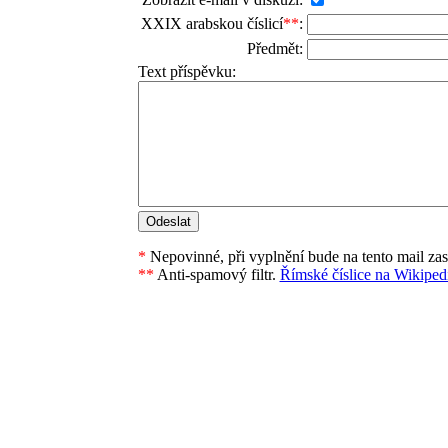
XXIX arabskou číslicí
**
:
Předmět:
Text příspěvku:
*
Nepovinné, při vyplnění bude na tento mail za
**
Anti-spamový filtr.
Římské číslice na Wikipedi