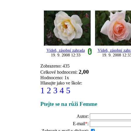
Vídeň, zásobní zahrada
Vídeň, zásobní zahr
?
19. 9. 2008 12:33
19. 9. 2008 12:3
Zobrazeno: 435
2,00
Celkové hodnoceni:
Hodnoceno: 1x
Hlasujte jako ve škole:
1
2
3
4
5
Ptejte se na růži Femme
Autor:
E-mail
*
:
Zobrazit e-mail v diskuzi: