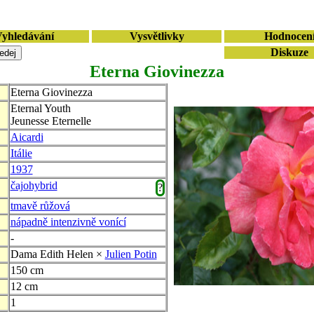
yhledávání
Vysvětlivky
Hodnocen
Diskuze
Eterna Giovinezza
Eterna Giovinezza
Eternal Youth
Jeunesse Eternelle
Aicardi
Itálie
1937
čajohybrid
?
tmavě růžová
nápadně intenzivně vonící
-
Dama Edith Helen ×
Julien Potin
150 cm
12 cm
1