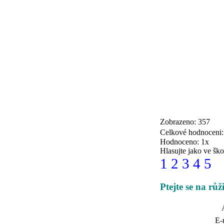
Zobrazeno: 357
Celkové hodnoceni
Hodnoceno: 1x
Hlasujte jako ve ško
1
2
3
4
5
Ptejte se na rů
E-