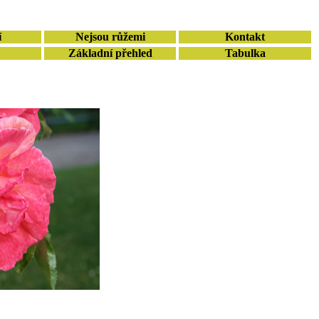
í
Nejsou růžemi
Kontakt
Základní přehled
Tabulka