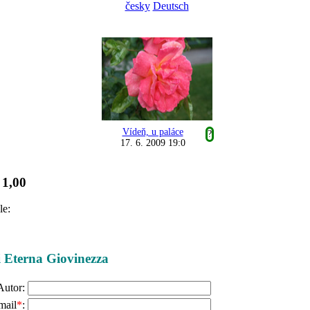
česky
Deutsch
Vídeň, u paláce
?
17. 6. 2009 19:0
1,00
:
le:
ži Eterna Giovinezza
Autor:
mail
*
: