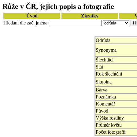
Růže v ČR, jejich popis a fotografie
Úvod
Zkratky
V
Hledání dle zač. jména:
Odrůda
Synonyma
Šlechtitel
Stát
Rok šlechtění
Skupina
Barva
Poznámka
Komentář
Původ
Výška rostliny
Průměr květu
Počet fotografii