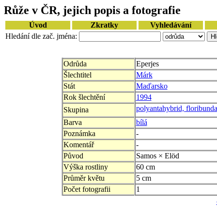
Růže v ČR, jejich popis a fotografie
Úvod
Zkratky
Vyhledávání
Hledání dle zač. jména:
Odrůda
Eperjes
Šlechtitel
Márk
Stát
Maďarsko
Rok šlechtění
1994
polyantahybrid, floribund
Skupina
Barva
bílá
Poznámka
-
Komentář
-
Původ
Samos × Elöd
Výška rostliny
60 cm
Průměr květu
5 cm
Počet fotografii
1