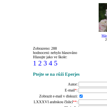
Már
2
Zobrazeno: 288
hodnoceni: nebylo hlasováno
Hlasujte jako ve škole:
1
2
3
4
5
Ptejte se na růži Eperjes
Autor:
E-mail
*
:
Zobrazit e-mail v diskuzi:
LXXXVI arabskou číslicí
**
: