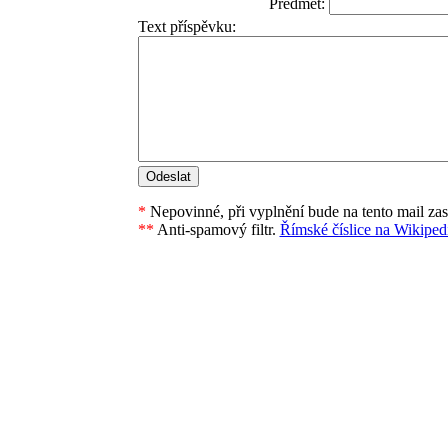
Předmět:
Text příspěvku:
*
Nepovinné, při vyplnění bude na tento mail za
**
Anti-spamový filtr.
Římské číslice na Wikipedi