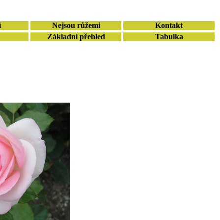
í
Nejsou růžemi
Kontakt
Základní přehled
Tabulka