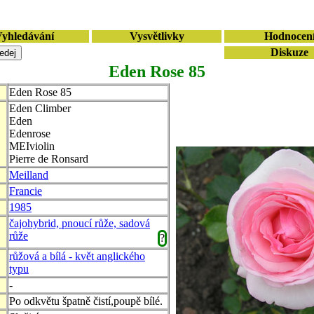
yhledávání
Vysvětlivky
Hodnocen
Diskuze
Eden Rose 85
Eden Rose 85
Eden Climber
Eden
Edenrose
MEIviolin
Pierre de Ronsard
Meilland
Francie
1985
čajohybrid, pnoucí růže, sadová
růže
?
růžová a bílá - květ anglického
typu
-
Po odkvětu špatně čistí,poupě bílé.