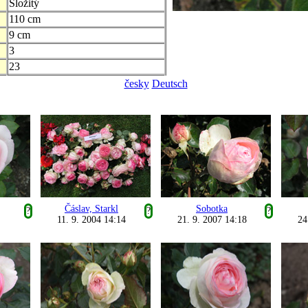
Složitý
110 cm
9 cm
3
23
česky
Deutsch
Čáslav, Starkl
Sobotka
?
?
?
11. 9. 2004 14:14
21. 9. 2007 14:18
24