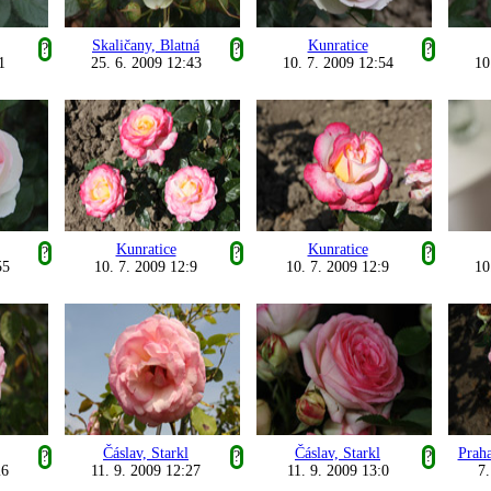
Skaličany, Blatná
Kunratice
?
?
?
1
25. 6. 2009 12:43
10. 7. 2009 12:54
10
Kunratice
Kunratice
?
?
?
55
10. 7. 2009 12:9
10. 7. 2009 12:9
10
Čáslav, Starkl
Čáslav, Starkl
Praha
?
?
?
26
11. 9. 2009 12:27
11. 9. 2009 13:0
7.