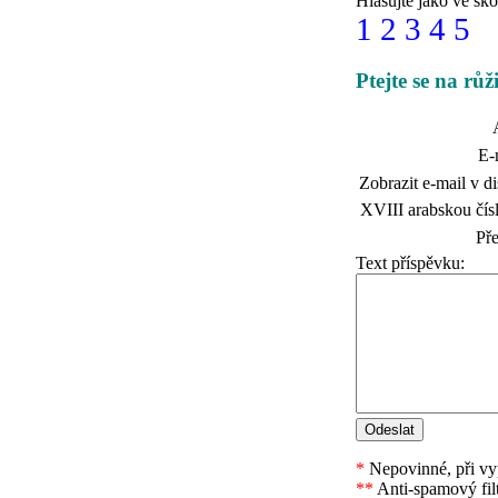
Hlasujte jako ve ško
1
2
3
4
5
Ptejte se na rů
E-
Zobrazit e-mail v di
XVIII arabskou čísl
Př
Text příspěvku:
*
Nepovinné, při vyp
**
Anti-spamový fil