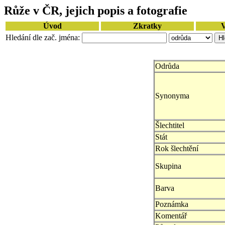
Růže v ČR, jejich popis a fotografie
Úvod
Zkratky
V
Hledání dle zač. jména:
Odrůda
Synonyma
Šlechtitel
Stát
Rok šlechtění
Skupina
Barva
Poznámka
Komentář