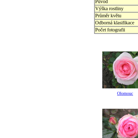
Původ
Výška rostliny
Průměr květu
Odborná klasifikace
Počet fotografii
Olomouc