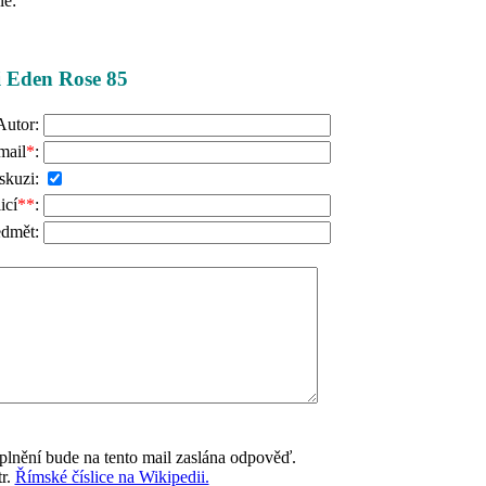
le:
ži Eden Rose 85
Autor:
mail
*
:
skuzi:
icí
**
:
edmět:
lnění bude na tento mail zaslána odpověď.
tr.
Římské číslice na Wikipedii.