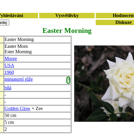
yhledávání
Vysvětlivky
Hodnocen
Diskuze
Easter Morning
Easter Morning
Easter Morn
Ester Morning
Moore
USA
1960
miniaturní růže
?
bílá
-
-
Golden Glow
× Zee
50 cm
5 cm
2