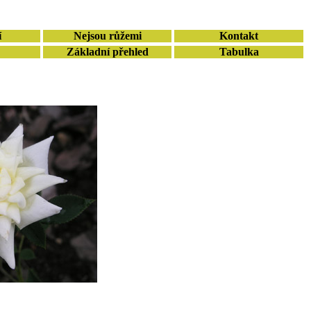
í
Nejsou růžemi
Kontakt
Základní přehled
Tabulka