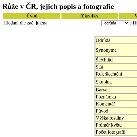
Růže v ČR, jejich popis a fotografie
Úvod
Zkratky
V
Hledání dle zač. jména:
Odrůda
Synonyma
Šlechtitel
Stát
Rok šlechtění
Skupina
Barva
Poznámka
Komentář
Původ
Výška rostliny
Průměr květu
Počet fotografii