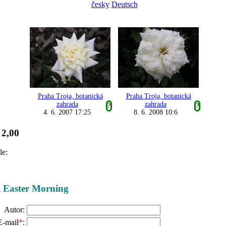
česky
Deutsch
Praha Troja, botanická
Praha Troja, botanická
zahrada
zahrada
?
?
4. 6. 2007 17:25
8. 6. 2008 10:6
2,00
:
le:
ži Easter Morning
Autor:
E-mail
*
: