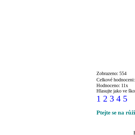
Zobrazeno: 554
Celkové hodnoceni
Hodnoceno: 11x
Hlasujte jako ve ško
1
2
3
4
5
Ptejte se na rů