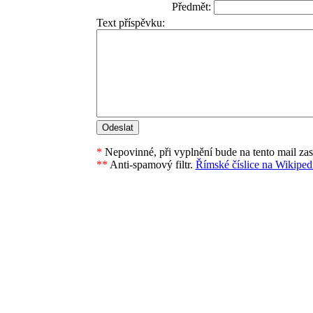
Předmět:
Text příspěvku:
*
Nepovinné, při vyplnění bude na tento mail za
**
Anti-spamový filtr.
Římské číslice na Wikipedi