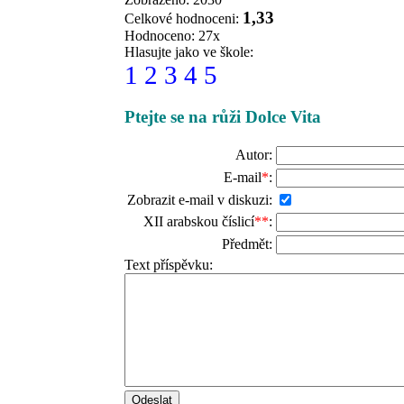
1,33
Celkové hodnoceni:
Hodnoceno: 27x
Hlasujte jako ve škole:
1
2
3
4
5
Ptejte se na růži Dolce Vita
Autor:
E-mail
*
:
Zobrazit e-mail v diskuzi:
XII arabskou číslicí
**
:
Předmět:
Text příspěvku: