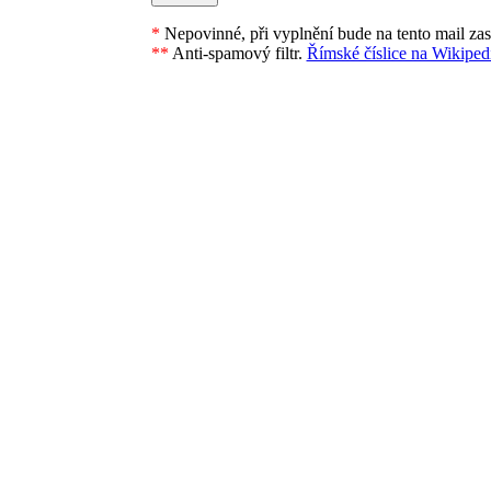
*
Nepovinné, při vyplnění bude na tento mail za
**
Anti-spamový filtr.
Římské číslice na Wikipedi