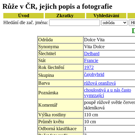
Růže v ČR, jejich popis a fotografie
Úvod
Zkratky
Vyhledávání
Hledání dle zač. jména:
D
Odrůda
Dolce Vita
Synonyma
Vita Dolce
Šlechtitel
Delbard
Stát
Francie
Rok šlechtění
1972
čajohybrid
Skupina
Barva
růžová oranžová
choulostivá a u nás často
Poznámka
vymrzající
poupě růžově světle červen
Komentář
skleníková
Výška rostliny
110 cm
Průměr květu
10 cm
Odborná klasifikace
1