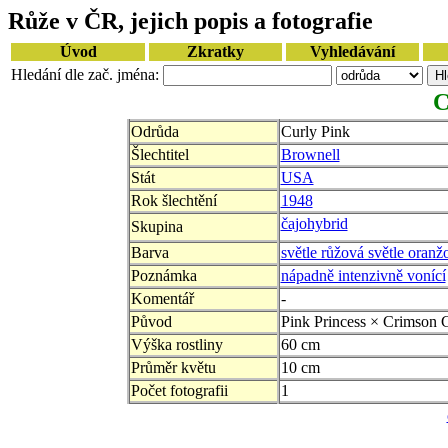
Růže v ČR, jejich popis a fotografie
Úvod
Zkratky
Vyhledávání
Hledání dle zač. jména:
C
Odrůda
Curly Pink
Šlechtitel
Brownell
Stát
USA
Rok šlechtění
1948
čajohybrid
Skupina
Barva
světle růžová světle oranž
Poznámka
nápadně intenzivně vonící
Komentář
-
Původ
Pink Princess × Crimson 
Výška rostliny
60 cm
Průměr květu
10 cm
Počet fotografii
1