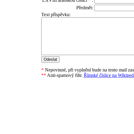
LXVIII arabskou číslicí
**
:
Předmět:
Text příspěvku:
*
Nepovinné, při vyplnění bude na tento mail za
**
Anti-spamový filtr.
Římské číslice na Wikipedi