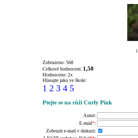
1
Zobrazeno: 568
1,50
Celkové hodnoceni:
Hodnoceno: 2x
Hlasujte jako ve škole:
1
2
3
4
5
Ptejte se na růži Curly Pink
Autor:
E-mail
*
:
Zobrazit e-mail v diskuzi: