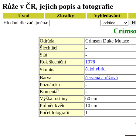
Růže v ČR, jejich popis a fotografie
Úvod
Zkratky
Vyhledávání
Hledání dle zač. jména:
Crimso
Odrůda
Crimson Duke Mutace
Šlechtitel
-
Stát
-
Rok šlechtění
1976
čajohybrid
Skupina
Barva
červená a růžová
Poznámka
-
Komentář
-
Výška rostliny
60 cm
Průměr květu
10 cm
Počet fotografii
1