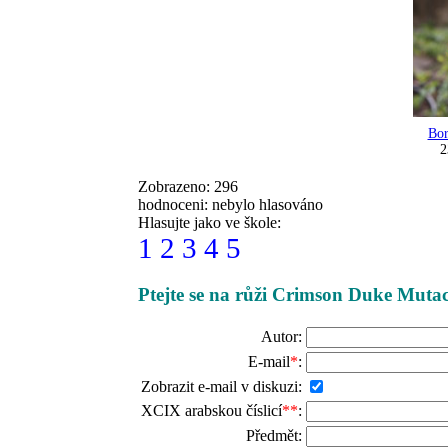
Bor
2
Zobrazeno: 296
hodnoceni: nebylo hlasováno
Hlasujte jako ve škole:
1
2
3
4
5
Ptejte se na růži Crimson Duke Muta
Autor:
E-mail
*
:
Zobrazit e-mail v diskuzi:
XCIX arabskou číslicí
**
:
Předmět: