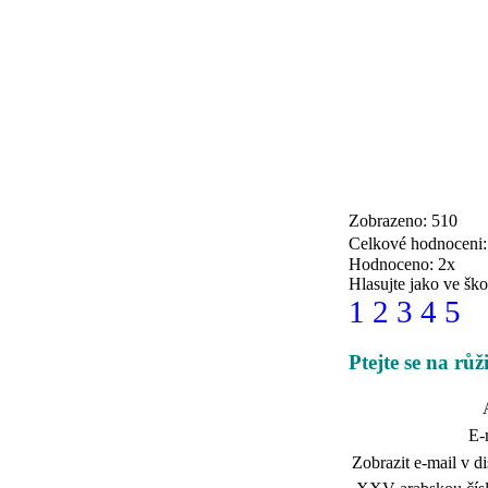
Zobrazeno: 510
Celkové hodnoceni
Hodnoceno: 2x
Hlasujte jako ve ško
1
2
3
4
5
Ptejte se na růž
E-
Zobrazit e-mail v di