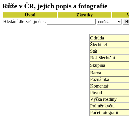
Růže v ČR, jejich popis a fotografie
Úvod
Zkratky
V
Hledání dle zač. jména:
Odrůda
Šlechtitel
Stát
Rok šlechtění
Skupina
Barva
Poznámka
Komentář
Původ
Výška rostliny
Průměr květu
Počet fotografii