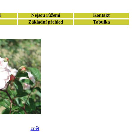
í
Nejsou růžemi
Kontakt
Základní přehled
Tabulka
zpět