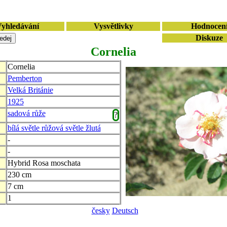
yhledávání
Vysvětlivky
Hodnocen
Diskuze
Cornelia
Cornelia
Pemberton
Velká Británie
1925
sadová růže
?
bílá světle růžová světle žlutá
-
-
Hybrid Rosa moschata
230 cm
7 cm
1
česky
Deutsch