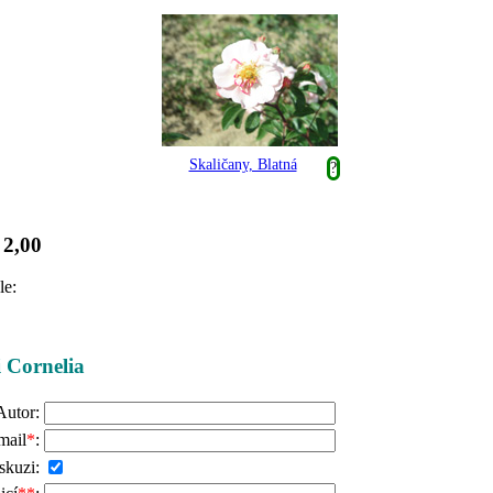
Skaličany, Blatná
?
2,00
:
le:
i Cornelia
Autor:
mail
*
:
skuzi: