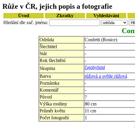
Růže v ČR, jejich popis a fotografie
Úvod
Zkratky
Vyhledávání
Hledání dle zač. jména:
Conf
Odrůda
Confetti (Rosice)
Šlechtitel
-
Stát
-
Rok šlechtění
-
čajohybrid
Skupina
Barva
růžová a světle růžová
Poznámka
-
Komentář
-
Původ
?
Výška rostliny
80 cm
Průměr květu
11 cm
Počet fotografii
1