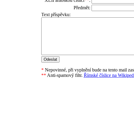
XLII arabskou číslicí
**
:
Předmět:
Text příspěvku:
*
Nepovinné, při vyplnění bude na tento mail za
**
Anti-spamový filtr.
Římské číslice na Wikipedi