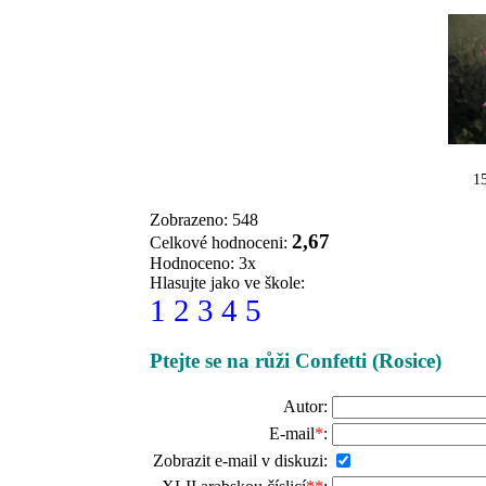
15
Zobrazeno: 548
2,67
Celkové hodnoceni:
Hodnoceno: 3x
Hlasujte jako ve škole:
1
2
3
4
5
Ptejte se na růži Confetti (Rosice)
Autor:
E-mail
*
:
Zobrazit e-mail v diskuzi: