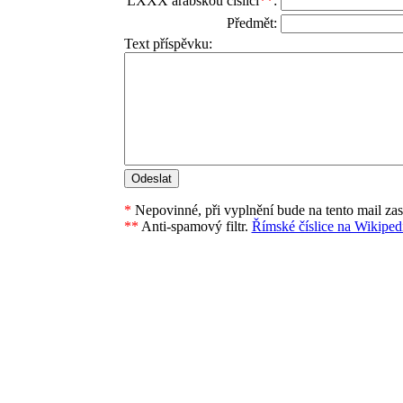
LXXX arabskou číslicí
**
:
Předmět:
Text příspěvku:
*
Nepovinné, při vyplnění bude na tento mail za
**
Anti-spamový filtr.
Římské číslice na Wikipedi