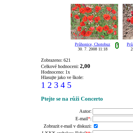
Průhonice, Chotobuz
Prů
?
30. 7. 2008 11:18
2
Zobrazeno: 621
2,00
Celkové hodnoceni:
Hodnoceno: 1x
Hlasujte jako ve škole:
1
2
3
4
5
Ptejte se na růži Concerto
Autor:
E-mail
*
:
Zobrazit e-mail v diskuzi: