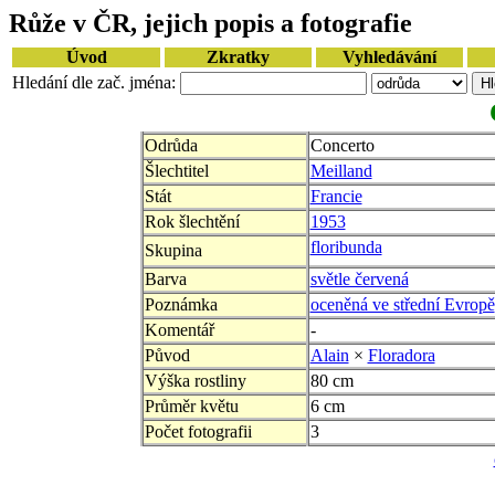
Růže v ČR, jejich popis a fotografie
Úvod
Zkratky
Vyhledávání
Hledání dle zač. jména:
Odrůda
Concerto
Šlechtitel
Meilland
Stát
Francie
Rok šlechtění
1953
floribunda
Skupina
Barva
světle červená
Poznámka
oceněná ve střední Evropě
Komentář
-
Původ
Alain
×
Floradora
Výška rostliny
80 cm
Průměr květu
6 cm
Počet fotografii
3