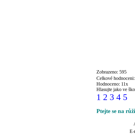
Zobrazeno: 595
Celkové hodnoceni
Hodnoceno: 11x
Hlasujte jako ve ško
1
2
3
4
5
Ptejte se na rů
E-