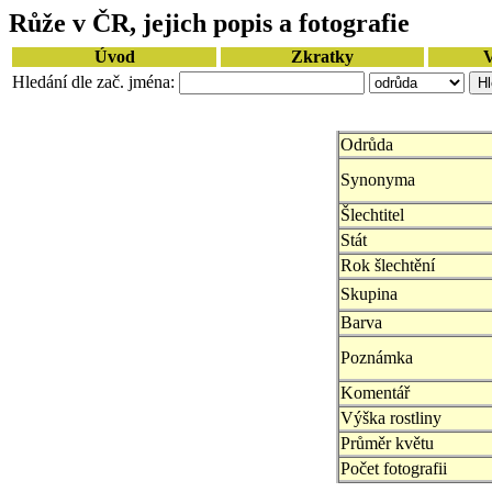
Růže v ČR, jejich popis a fotografie
Úvod
Zkratky
V
Hledání dle zač. jména:
Odrůda
Synonyma
Šlechtitel
Stát
Rok šlechtění
Skupina
Barva
Poznámka
Komentář
Výška rostliny
Průměr květu
Počet fotografii