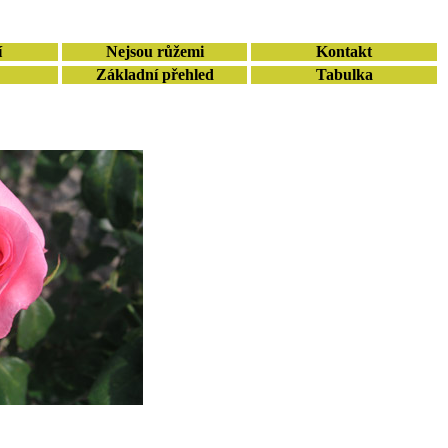
í
Nejsou růžemi
Kontakt
Základní přehled
Tabulka