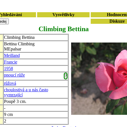
yhledávání
Vysvětlivky
Hodnocen
Diskuze
Climbing Bettina
Climbing Bettina
Bettina Climbing
MEpalsar
Meilland
Francie
1958
pnoucí růže
?
růžová
choulostivá a u nás často
vymrzající
Poupě 3 cm.
-
9 cm
2