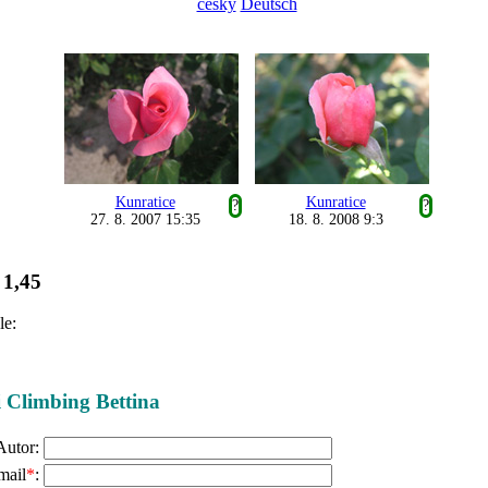
česky
Deutsch
Kunratice
Kunratice
?
?
27. 8. 2007 15:35
18. 8. 2008 9:3
1,45
:
le:
ži Climbing Bettina
Autor:
mail
*
: