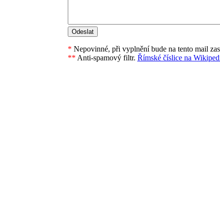
*
Nepovinné, při vyplnění bude na tento mail za
**
Anti-spamový filtr.
Římské číslice na Wikipedi