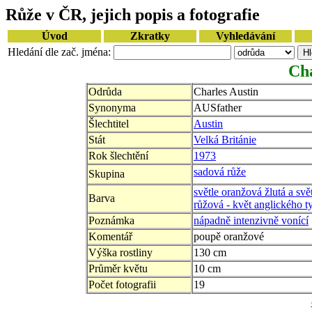
Růže v ČR, jejich popis a fotografie
Úvod
Zkratky
Vyhledávání
Hledání dle zač. jména:
Cha
Odrůda
Charles Austin
Synonyma
AUSfather
Šlechtitel
Austin
Stát
Velká Británie
Rok šlechtění
1973
sadová růže
Skupina
světle oranžová žlutá a svě
Barva
růžová - květ anglického t
Poznámka
nápadně intenzivně vonící
Komentář
poupě oranžové
Výška rostliny
130 cm
Průměr květu
10 cm
Počet fotografii
19