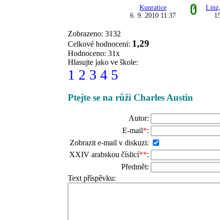
Kunratice
Linz
?
6. 9. 2010 11:37
15
Zobrazeno: 3132
1,29
Celkové hodnoceni:
Hodnoceno: 31x
Hlasujte jako ve škole:
1
2
3
4
5
Ptejte se na růži Charles Austin
Autor:
E-mail
*
:
Zobrazit e-mail v diskuzi:
XXIV arabskou číslicí
**
:
Předmět:
Text příspěvku: