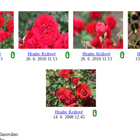
é
Hradec Králové
Hradec Králové
H
?
?
?
13
26. 6. 2010 11:13
26. 6. 2010 11:13
13
Hradec Králové
?
14. 6. 2008 12:45
hlasováno
le: