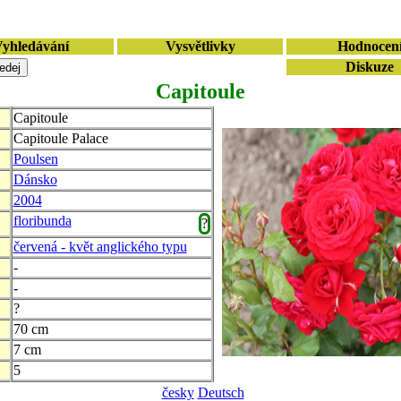
yhledávání
Vysvětlivky
Hodnocen
Diskuze
Capitoule
Capitoule
Capitoule Palace
Poulsen
Dánsko
2004
floribunda
?
červená - květ anglického typu
-
-
?
70 cm
7 cm
5
česky
Deutsch