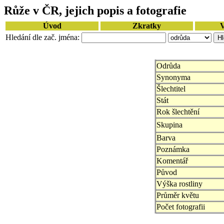
Růže v ČR, jejich popis a fotografie
Úvod
Zkratky
V
Hledání dle zač. jména:
Odrůda
Synonyma
Šlechtitel
Stát
Rok šlechtění
Skupina
Barva
Poznámka
Komentář
Původ
Výška rostliny
Průměr květu
Počet fotografii