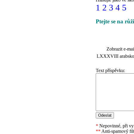
1
2
3
4
5
Ptejte se na růž
Zobrazit e-mai
LXXXVIII arabskou 
Text příspěvku:
*
Nepovinné, při vyp
**
Anti-spamový fil