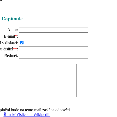
i Capitoule
Autor:
E-mail
*
:
l v diskuzi:
číslicí
**
:
Předmět:
lnění bude na tento mail zaslána odpověď.
tr.
Římské číslice na Wikipedii.