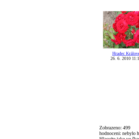
Hradec Králov
26. 6. 2010 11:
Zobrazeno: 499
hodnoceni: nebylo 
Hlasujte jako ve ško