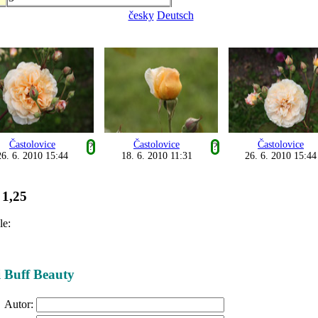
česky
Deutsch
Častolovice
Častolovice
Častolovice
?
?
26. 6. 2010 15:44
18. 6. 2010 11:31
26. 6. 2010 15:44
1,25
:
le:
ži Buff Beauty
Autor: