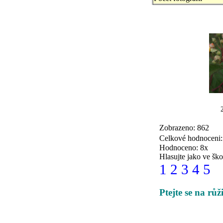
Zobrazeno: 862
Celkové hodnoceni
Hodnoceno: 8x
Hlasujte jako ve ško
1
2
3
4
5
Ptejte se na rů