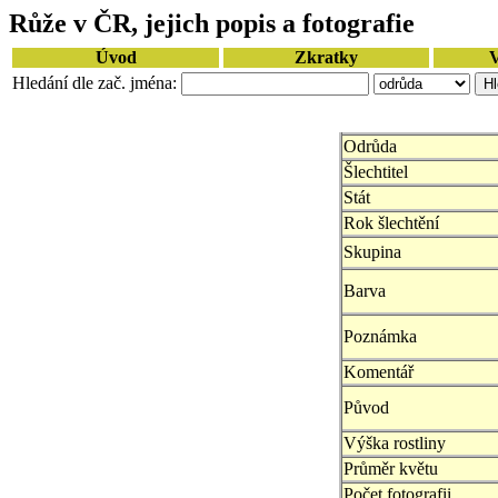
Růže v ČR, jejich popis a fotografie
Úvod
Zkratky
V
Hledání dle zač. jména:
Odrůda
Šlechtitel
Stát
Rok šlechtění
Skupina
Barva
Poznámka
Komentář
Původ
Výška rostliny
Průměr květu
Počet fotografii