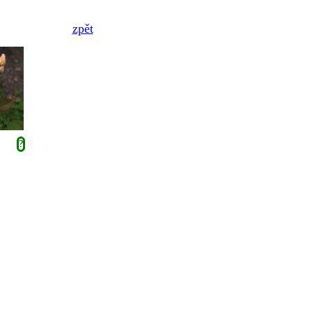
zpět
?