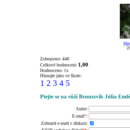
Már
20
Zobrazeno: 448
1,00
Celkové hodnoceni:
Hodnoceno: 1x
Hlasujte jako ve škole:
1
2
3
4
5
Ptejte se na růži Brunszvik Júlia Eml
Autor:
E-mail
*
:
Zobrazit e-mail v diskuzi: