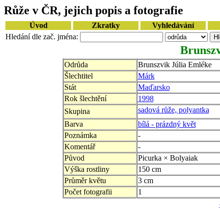
Růže v ČR, jejich popis a fotografie
Úvod
Zkratky
Vyhledávání
Hledání dle zač. jména:
Brunszv
Odrůda
Brunszvik Júlia Emléke
Šlechtitel
Márk
Stát
Maďarsko
Rok šlechtění
1998
sadová růže, polyantka
Skupina
Barva
bílá - prázdný květ
Poznámka
-
Komentář
-
Původ
Picurka × Bolyaiak
Výška rostliny
150 cm
Průměr květu
3 cm
Počet fotografii
1