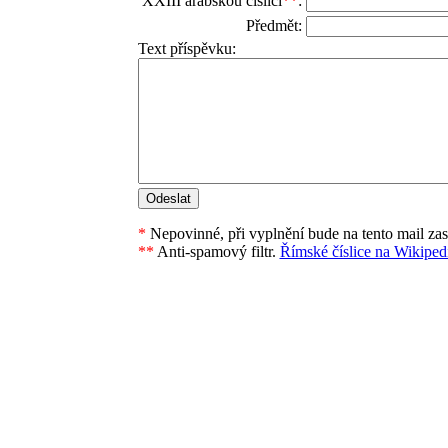
XXIII arabskou číslicí
**
:
Předmět:
Text příspěvku:
*
Nepovinné, při vyplnění bude na tento mail za
**
Anti-spamový filtr.
Římské číslice na Wikipedi