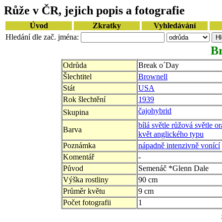
Růže v ČR, jejich popis a fotografie
Úvod
Zkratky
Vyhledávání
Hledání dle zač. jména:
B
Odrůda
Break o´Day
Šlechtitel
Brownell
Stát
USA
Rok šlechtění
1939
čajohybrid
Skupina
bílá světle růžová světle o
Barva
květ anglického typu
Poznámka
nápadně intenzivně vonící
Komentář
-
Původ
Semenáč *Glenn Dale
Výška rostliny
90 cm
Průměr květu
9 cm
Počet fotografii
1