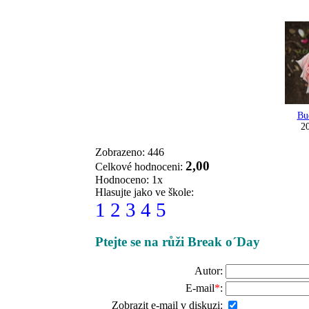
Bu
20
Zobrazeno: 446
2,00
Celkové hodnoceni:
Hodnoceno: 1x
Hlasujte jako ve škole:
1
2
3
4
5
Ptejte se na růži Break o´Day
Autor:
E-mail
*
:
Zobrazit e-mail v diskuzi: