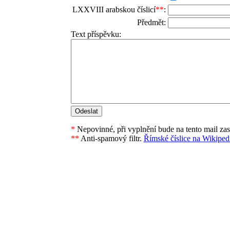
LXXVIII arabskou číslicí
**
:
Předmět:
Text příspěvku:
*
Nepovinné, při vyplnění bude na tento mail za
**
Anti-spamový filtr.
Římské číslice na Wikipedi