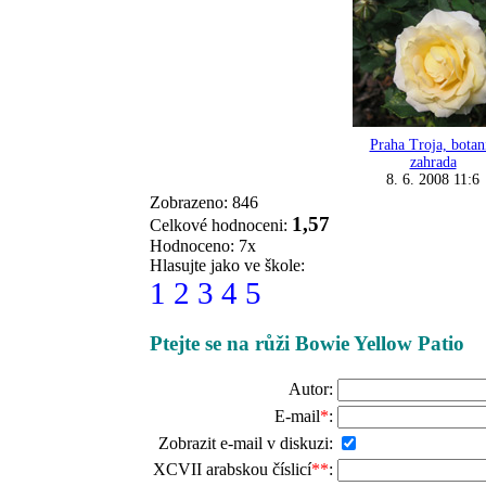
Praha Troja, botan
zahrada
8. 6. 2008 11:6
Zobrazeno: 846
1,57
Celkové hodnoceni:
Hodnoceno: 7x
Hlasujte jako ve škole:
1
2
3
4
5
Ptejte se na růži Bowie Yellow Patio
Autor:
E-mail
*
:
Zobrazit e-mail v diskuzi:
XCVII arabskou číslicí
**
: