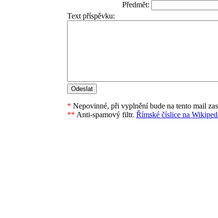
Předmět:
Text příspěvku:
*
Nepovinné, při vyplnění bude na tento mail za
**
Anti-spamový filtr.
Římské číslice na Wikipedi