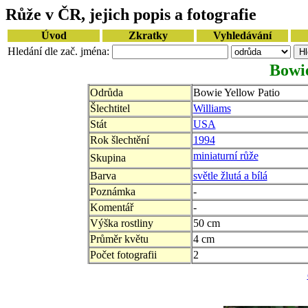
Růže v ČR, jejich popis a fotografie
Úvod
Zkratky
Vyhledávání
Hledání dle zač. jména:
Bowie
Odrůda
Bowie Yellow Patio
Šlechtitel
Williams
Stát
USA
Rok šlechtění
1994
miniaturní růže
Skupina
Barva
světle žlutá a bílá
Poznámka
-
Komentář
-
Výška rostliny
50 cm
Průměr květu
4 cm
Počet fotografii
2