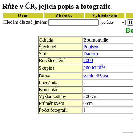
Růže v ČR, jejich popis a fotografie
Úvod
Zkratky
Vyhledávání
Hledání dle zač. jména:
Bo
Odrůda
Bournonville
Šlechtitel
Poulsen
Stát
Dánsko
Rok šlechtění
2000
pnoucí růže
Skupina
Barva
světle růžová
Poznámka
-
Komentář
-
Výška rostliny
200 cm
Průměr květu
6 cm
Počet fotografii
1