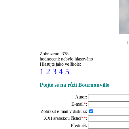
1
Zobrazeno: 378
hodnoceni: nebylo hlasováno
Hlasujte jako ve škole:
1
2
3
4
5
Ptejte se na růži Bournonville
Autor:
E-mail
*
:
Zobrazit e-mail v diskuzi:
XXI arabskou číslicí
**
:
Předmět: