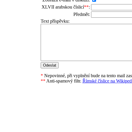
XLVII arabskou číslicí
**
:
Předmět:
Text příspěvku:
*
Nepovinné, při vyplnění bude na tento mail za
**
Anti-spamový filtr.
Římské číslice na Wikipedi