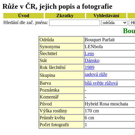
Růže v ČR, jejich popis a fotografie
Úvod
Zkratky
Vyhledávání
Hledání dle zač. jména:
Bou
Odrůda
Bouquet Parfait
Synonyma
LENbofa
Šlechtitel
Lens
Stát
Dánsko
Rok šlechtění
1989
sadová růže
Skupina
Barva
bílá světle růžová
Poznámka
-
Komentář
-
Původ
Hybrid Rosa moschata
Výška rostliny
170 cm
Průměr květu
6 cm
Počet fotografii
1