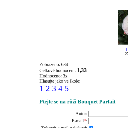
H
2
Zobrazeno: 634
1,33
Celkové hodnoceni:
Hodnoceno: 3x
Hlasujte jako ve škole:
1
2
3
4
5
Ptejte se na růži Bouquet Parfait
Autor:
E-mail
*
:
Zobrazit e-mail v diskuzi: