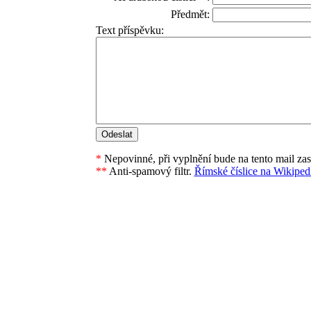
Předmět:
Text příspěvku:
*
Nepovinné, při vyplnění bude na tento mail za
**
Anti-spamový filtr.
Římské číslice na Wikipedi