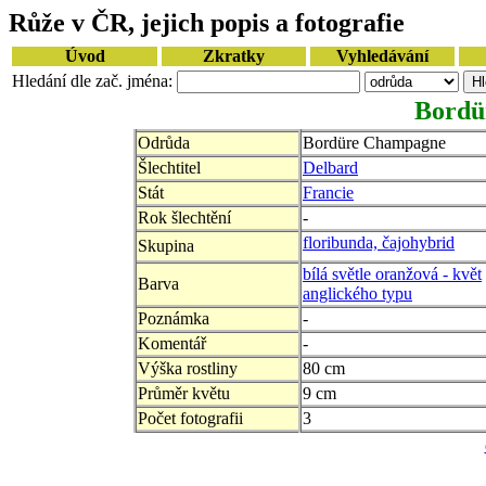
Růže v ČR, jejich popis a fotografie
Úvod
Zkratky
Vyhledávání
Hledání dle zač. jména:
Bordü
Odrůda
Bordüre Champagne
Šlechtitel
Delbard
Stát
Francie
Rok šlechtění
-
floribunda, čajohybrid
Skupina
bílá světle oranžová - květ
Barva
anglického typu
Poznámka
-
Komentář
-
Výška rostliny
80 cm
Průměr květu
9 cm
Počet fotografii
3