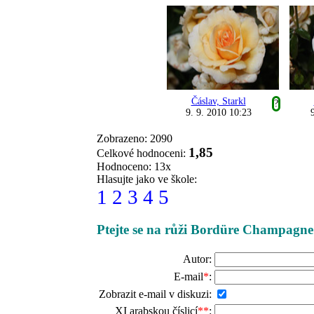
Čáslav, Starkl
?
9. 9. 2010 10:23
Zobrazeno: 2090
1,85
Celkové hodnoceni:
Hodnoceno: 13x
Hlasujte jako ve škole:
1
2
3
4
5
Ptejte se na růži Bordüre Champagne
Autor:
E-mail
*
:
Zobrazit e-mail v diskuzi:
XI arabskou číslicí
**
: