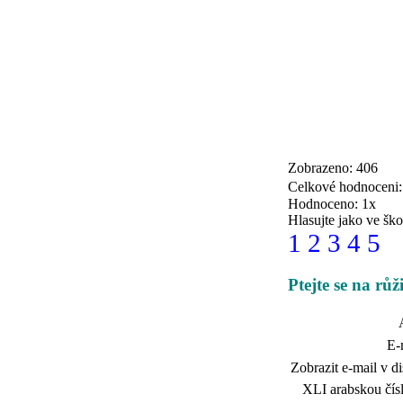
Zobrazeno: 406
Celkové hodnoceni
Hodnoceno: 1x
Hlasujte jako ve ško
1
2
3
4
5
Ptejte se na rů
E-
Zobrazit e-mail v di
XLI arabskou čísl