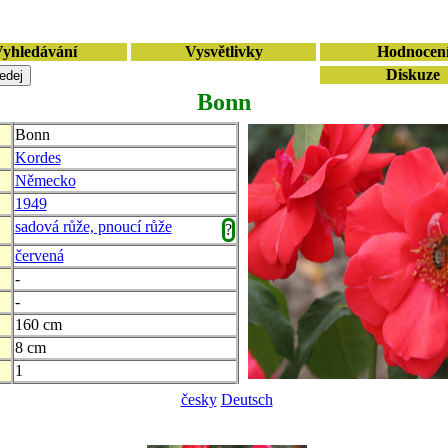
yhledávání
Vysvětlivky
Hodnocen
Diskuze
Bonn
Bonn
Kordes
Německo
1949
sadová růže, pnoucí růže
?
červená
-
-
160 cm
8 cm
1
česky
Deutsch