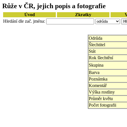
Růže v ČR, jejich popis a fotografie
Úvod
Zkratky
V
Hledání dle zač. jména:
Odrůda
Šlechtitel
Stát
Rok šlechtění
Skupina
Barva
Poznámka
Komentář
Výška rostliny
Průměr květu
Počet fotografii