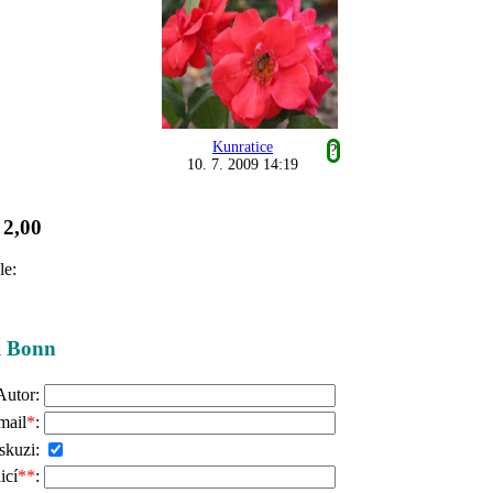
Kunratice
?
10. 7. 2009 14:19
2,00
:
le:
ži Bonn
Autor:
mail
*
:
skuzi:
icí
**
: