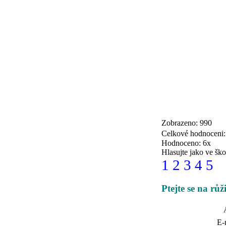
Zobrazeno: 990
Celkové hodnoceni
Hodnoceno: 6x
Hlasujte jako ve ško
1
2
3
4
5
Ptejte se na růž
E-