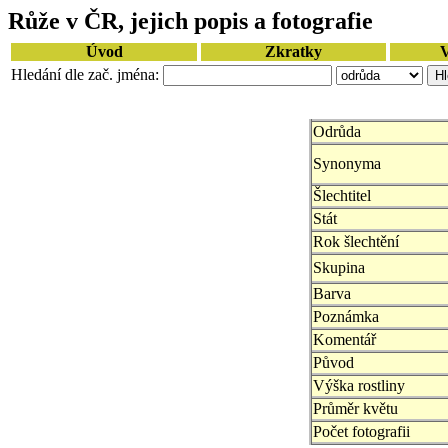
Růže v ČR, jejich popis a fotografie
Úvod
Zkratky
V
Hledání dle zač. jména:
Odrůda
Synonyma
Šlechtitel
Stát
Rok šlechtění
Skupina
Barva
Poznámka
Komentář
Původ
Výška rostliny
Průměr květu
Počet fotografii