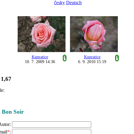
česky
Deutsch
Kunratice
Kunratice
?
?
10. 7. 2009 14:36
6. 9. 2010 15:19
1,67
:
le:
i Bon Soir
Autor:
mail
*
: