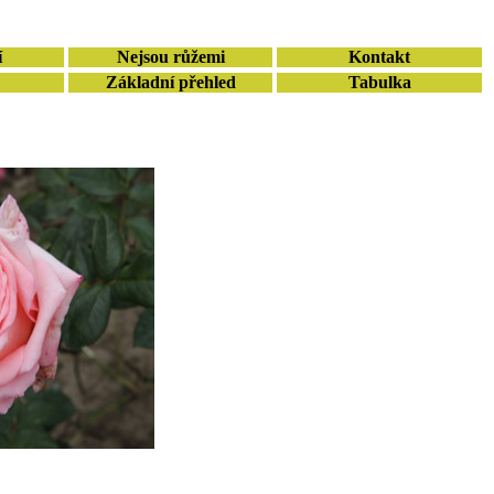
í
Nejsou růžemi
Kontakt
Základní přehled
Tabulka