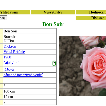
yhledávání
Vysvětlivky
Hodnocen
Diskuze
Bon Soir
Bon Soir
Bonsoir
DICbo
Dickson
Velká Británie
1968
čajohybrid
?
růžová
nápadně intenzivně vonící
-
?
100 cm
12 cm
2