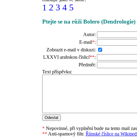
1
2
3
4
5
Ptejte se na růži Bolero (Dendrologie)
Autor:
E-mail
*
:
Zobrazit e-mail v diskuzi:
LXXVI arabskou číslicí
**
:
Předmět:
Text příspěvku:
*
Nepovinné, při vyplnění bude na tento mail za
**
Anti-spamový filtr.
Římské číslice na Wikipedi