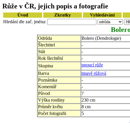
Růže v ČR, jejich popis a fotografie
Úvod
Zkratky
Vyhledávání
Hledání dle zač. jména:
Bolero
Odrůda
Bolero (Dendrologie)
Šlechtitel
-
Stát
-
Rok šlechtění
-
pnoucí růže
Skupina
Barva
tmavě růžová
Poznámka
-
Komentář
-
Původ
?
Výška rostliny
230 cm
Průměr květu
8 cm
Počet fotografii
5