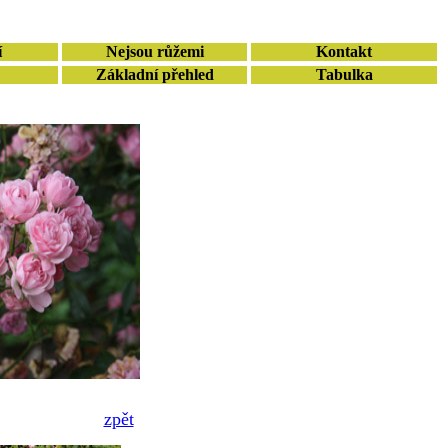
í
Nejsou růžemi
Kontakt
Základní přehled
Tabulka
zpět