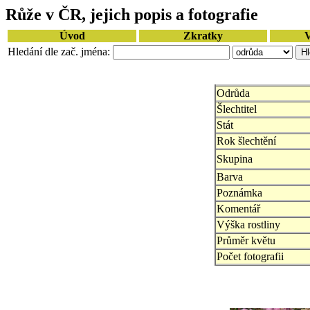
Růže v ČR, jejich popis a fotografie
Úvod
Zkratky
V
Hledání dle zač. jména:
Odrůda
Šlechtitel
Stát
Rok šlechtění
Skupina
Barva
Poznámka
Komentář
Výška rostliny
Průměr květu
Počet fotografii