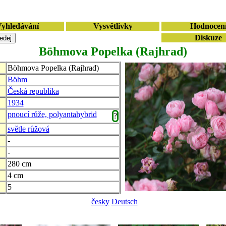
yhledávání
Vysvětlivky
Hodnocen
Diskuze
Böhmova Popelka (Rajhrad)
Böhmova Popelka (Rajhrad)
Böhm
Česká republika
1934
pnoucí růže, polyantahybrid
?
světle růžová
-
-
280 cm
4 cm
5
česky
Deutsch