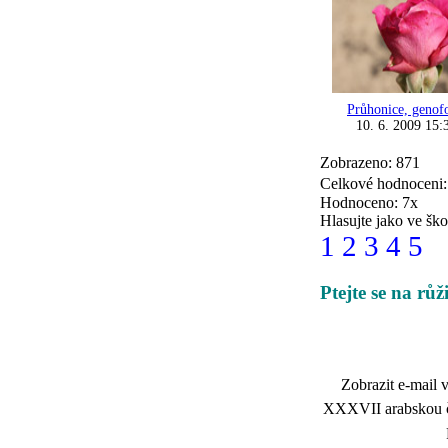
Průhonice, genof
10. 6. 2009 15:
Zobrazeno: 871
Celkové hodnoceni
Hodnoceno: 7x
Hlasujte jako ve ško
1
2
3
4
5
Ptejte se na rů
Zobrazit e-mail v
XXXVII arabskou čí