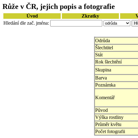
Růže v ČR, jejich popis a fotografie
Úvod
Zkratky
V
Hledání dle zač. jména:
Odrůda
Šlechtitel
Stát
Rok šlechtění
Skupina
Barva
Poznámka
Komentář
Původ
Výška rostliny
Průměr květu
Počet fotografii