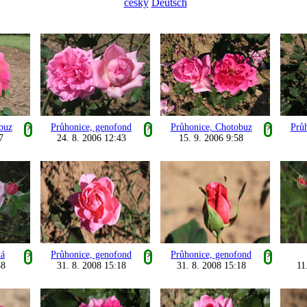
česky
Deutsch
buz
Průhonice, genofond
Průhonice, Chotobuz
Prů
?
?
?
7
24. 8. 2006 12:43
15. 9. 2006 9:58
ná
Průhonice, genofond
Průhonice, genofond
?
?
?
48
31. 8. 2008 15:18
31. 8. 2008 15:18
11