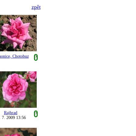
zpět
honice, Chotobuz
?
Rajhrad
?
. 7. 2009 13:56