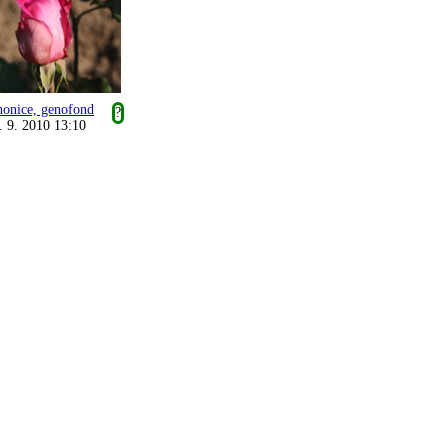
honice, genofond
?
. 9. 2010 13:10