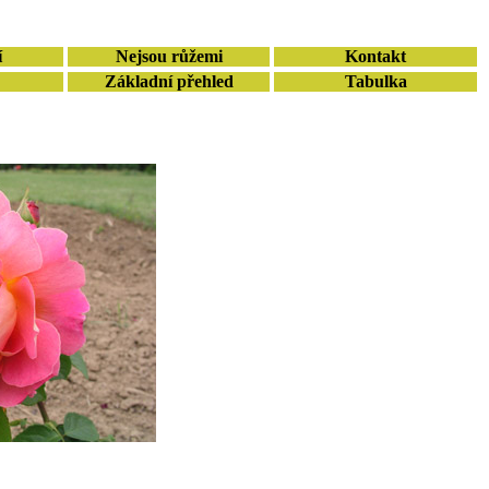
í
Nejsou růžemi
Kontakt
Základní přehled
Tabulka