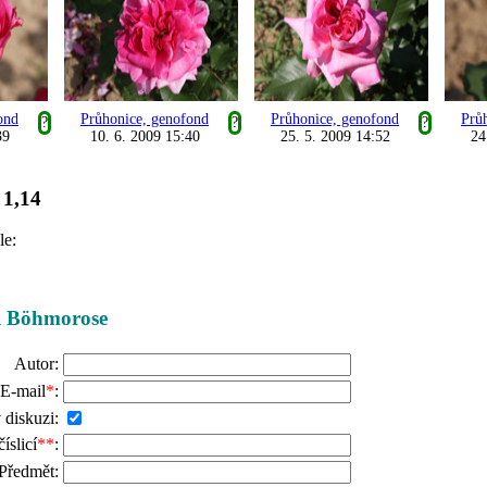
ond
Průhonice, genofond
Průhonice, genofond
Prů
?
?
?
39
10. 6. 2009 15:40
25. 5. 2009 14:52
24
1,14
:
le:
ži Böhmorose
Autor:
E-mail
*
:
 diskuzi:
slicí
**
:
Předmět: