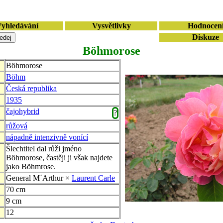
yhledávání
Vysvětlivky
Hodnocen
Diskuze
Böhmorose
Böhmorose
Böhm
Česká republika
1935
čajohybrid
?
růžová
nápadně intenzivně vonící
Šlechtitel dal růži jméno
Böhmorose, častěji ji však najdete
jako Böhmrose.
General M´Arthur ×
Laurent Carle
70 cm
9 cm
12