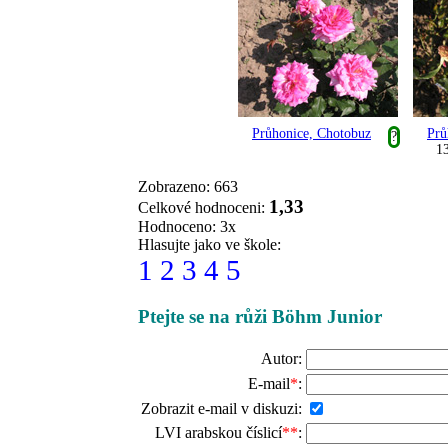
Průhonice, Chotobuz
Prů
?
13
Zobrazeno: 663
1,33
Celkové hodnoceni:
Hodnoceno: 3x
Hlasujte jako ve škole:
1
2
3
4
5
Ptejte se na růži Böhm Junior
Autor:
E-mail
*
:
Zobrazit e-mail v diskuzi:
LVI arabskou číslicí
**
: