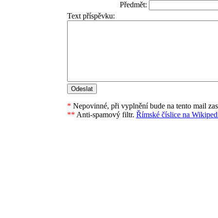
Předmět:
Text příspěvku:
*
Nepovinné, při vyplnění bude na tento mail za
**
Anti-spamový filtr.
Římské číslice na Wikipedi