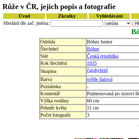
Růže v ČR, jejich popis a fotografie
Úvod
Zkratky
Vyhledávání
Hledání dle zač. jména:
Bö
Odrůda
Böhm Junior
Šlechtitel
Böhm
Stát
Česká republika
Rok šlechtění
1935
čajohybrid
Skupina
Barva
světle fialová
Poznámka
-
Komentář
Pojmenovaná po synovi šle
Výška rostliny
60 cm
Průměr květu
11 cm
Počet fotografii
3