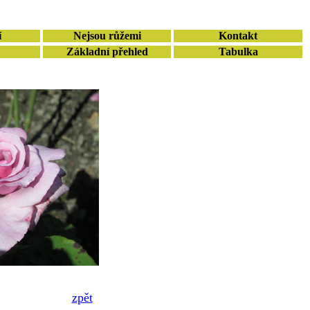
í
Nejsou růžemi
Kontakt
Základní přehled
Tabulka
zpět