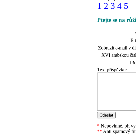
1
2
3
4
5
Ptejte se na rů
E-
Zobrazit e-mail v di
XVI arabskou čísl
Př
Text příspěvku:
*
Nepovinné, při vyp
**
Anti-spamový fil