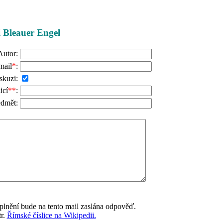
ži Bleauer Engel
Autor:
mail
*
:
skuzi:
icí
**
:
edmět:
lnění bude na tento mail zaslána odpověď.
tr.
Římské číslice na Wikipedii.