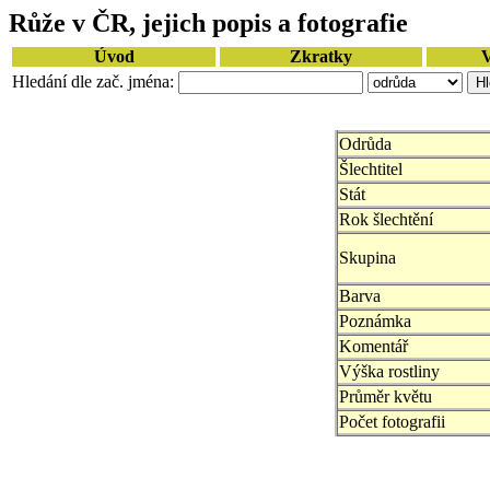
Růže v ČR, jejich popis a fotografie
Úvod
Zkratky
V
Hledání dle zač. jména:
Odrůda
Šlechtitel
Stát
Rok šlechtění
Skupina
Barva
Poznámka
Komentář
Výška rostliny
Průměr květu
Počet fotografii