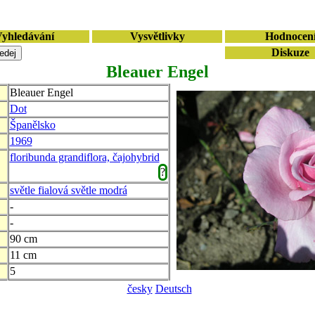
yhledávání
Vysvětlivky
Hodnocen
Diskuze
Bleauer Engel
Bleauer Engel
Dot
Španělsko
1969
floribunda grandiflora, čajohybrid
?
světle fialová světle modrá
-
-
90 cm
11 cm
5
česky
Deutsch