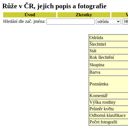
Růže v ČR, jejich popis a fotografie
Úvod
Zkratky
V
Hledání dle zač. jména:
Odrůda
Šlechtitel
Stát
Rok šlechtění
Skupina
Barva
Poznámka
Komentář
Výška rostliny
Průměr květu
Odborná klasifikace
Počet fotografii