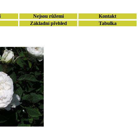
í
Nejsou růžemi
Kontakt
Základní přehled
Tabulka