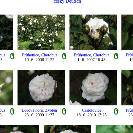
česky
Deutsch
buz
Průhonice, Chotobuz
Průhonice, Chotobuz
Prů
?
?
?
23
19. 6. 2006 11:22
1. 6. 2007 10:48
10
buz
Borová hora, Zvolen
Častolovice
Prů
?
?
?
6
23. 6. 2009 11:37
18. 6. 2010 13:25
23