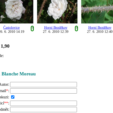
Častolovice
Horní Bezděkov
Horní Bezděkov
?
?
26. 6. 2010 14:19
27. 6. 2010 12:39
27. 6. 2010 12:40
1,90
:
le:
ži Blanche Moreau
Autor:
mail
*
:
skuzi:
icí
**
:
edmět: