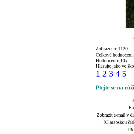
Zobrazeno: 1120
Celkové hodnoceni
Hodnoceno: 10x
Hlasujte jako ve ško
1
2
3
4
5
Ptejte se na rů
E-
Zobrazit e-mail v di
XI arabskou čísl
Př