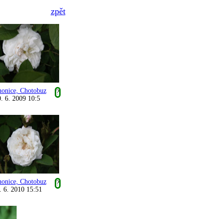
zpět
honice, Chotobuz
?
. 6. 2009 10:5
honice, Chotobuz
?
. 6. 2010 15:51