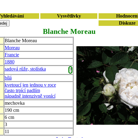
yhledávání
Vysvětlivky
Hodnocen
Diskuze
Blanche Moreau
Blanche Moreau
Moreau
Francie
1880
sadová růže, stolístka
?
bílá
kvetoucí jen jednou v roce
často trpící padlím
nápadně intenzivně vonící
mechovka
190 cm
6 cm
3
11