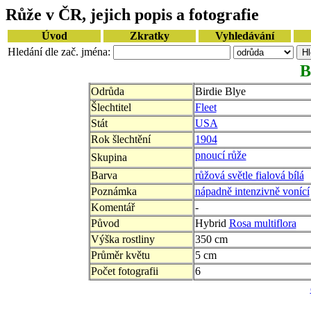
Růže v ČR, jejich popis a fotografie
Úvod
Zkratky
Vyhledávání
Hledání dle zač. jména:
B
Odrůda
Birdie Blye
Šlechtitel
Fleet
Stát
USA
Rok šlechtění
1904
pnoucí růže
Skupina
Barva
růžová světle fialová bílá
Poznámka
nápadně intenzivně vonící
Komentář
-
Původ
Hybrid
Rosa multiflora
Výška rostliny
350 cm
Průměr květu
5 cm
Počet fotografii
6