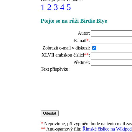
1
2
3
4
5
Ptejte se na růži Birdie Blye
Autor:
E-mail
*
:
Zobrazit e-mail v diskuzi:
XLVII arabskou číslicí
**
:
Předmět:
Text příspěvku:
*
Nepovinné, při vyplnění bude na tento mail za
**
Anti-spamový filtr.
Římské číslice na Wikipedi