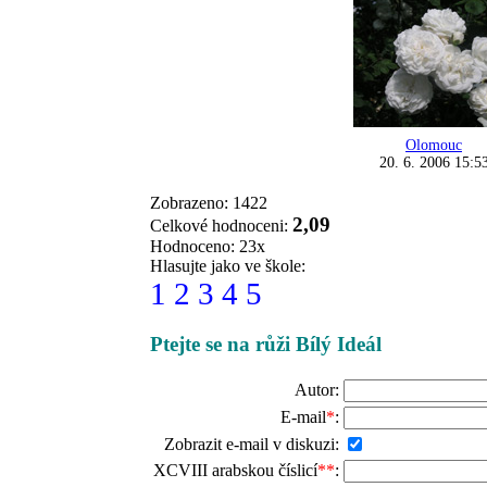
Olomouc
20. 6. 2006 15:5
Zobrazeno: 1422
2,09
Celkové hodnoceni:
Hodnoceno: 23x
Hlasujte jako ve škole:
1
2
3
4
5
Ptejte se na růži Bílý Ideál
Autor:
E-mail
*
:
Zobrazit e-mail v diskuzi:
XCVIII arabskou číslicí
**
: