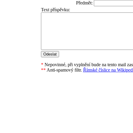
Předmět:
Text příspěvku:
*
Nepovinné, při vyplnění bude na tento mail za
**
Anti-spamový filtr.
Římské číslice na Wikipedi