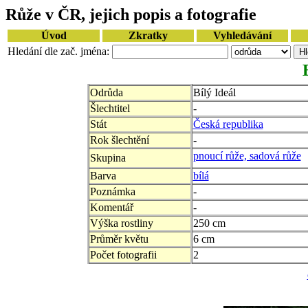
Růže v ČR, jejich popis a fotografie
Úvod
Zkratky
Vyhledávání
Hledání dle zač. jména:
Odrůda
Bílý Ideál
Šlechtitel
-
Stát
Česká republika
Rok šlechtění
-
pnoucí růže, sadová růže
Skupina
Barva
bílá
Poznámka
-
Komentář
-
Výška rostliny
250 cm
Průměr květu
6 cm
Počet fotografii
2