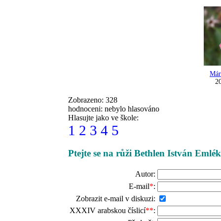
Már
20
Zobrazeno: 328
hodnoceni: nebylo hlasováno
Hlasujte jako ve škole:
1
2
3
4
5
Ptejte se na růži Bethlen István Emlék
Autor:
E-mail
*
:
Zobrazit e-mail v diskuzi:
XXXIV arabskou číslicí
**
: