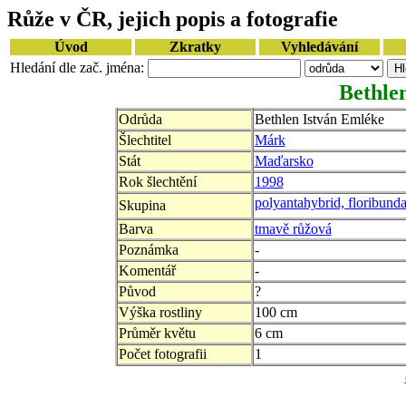
Růže v ČR, jejich popis a fotografie
Úvod
Zkratky
Vyhledávání
Hledání dle zač. jména:
Bethle
Odrůda
Bethlen István Emléke
Šlechtitel
Márk
Stát
Maďarsko
Rok šlechtění
1998
polyantahybrid, floribund
Skupina
Barva
tmavě růžová
Poznámka
-
Komentář
-
Původ
?
Výška rostliny
100 cm
Průměr květu
6 cm
Počet fotografii
1