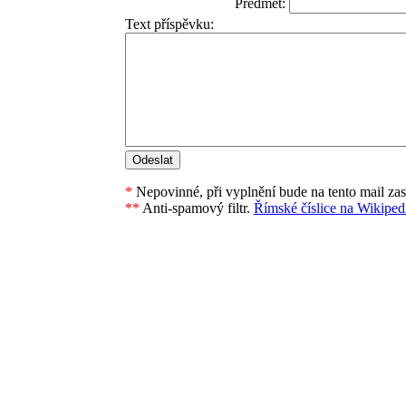
Předmět:
Text příspěvku:
*
Nepovinné, při vyplnění bude na tento mail za
**
Anti-spamový filtr.
Římské číslice na Wikipedi