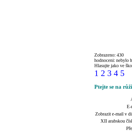
Zobrazeno: 430
hodnoceni: nebylo 
Hlasujte jako ve ško
1
2
3
4
5
Ptejte se na růž
E-
Zobrazit e-mail v di
XII arabskou čísl
Př