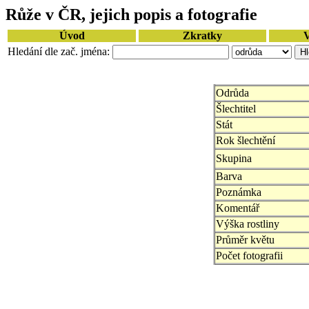
Růže v ČR, jejich popis a fotografie
Úvod
Zkratky
V
Hledání dle zač. jména:
Odrůda
Šlechtitel
Stát
Rok šlechtění
Skupina
Barva
Poznámka
Komentář
Výška rostliny
Průměr květu
Počet fotografii