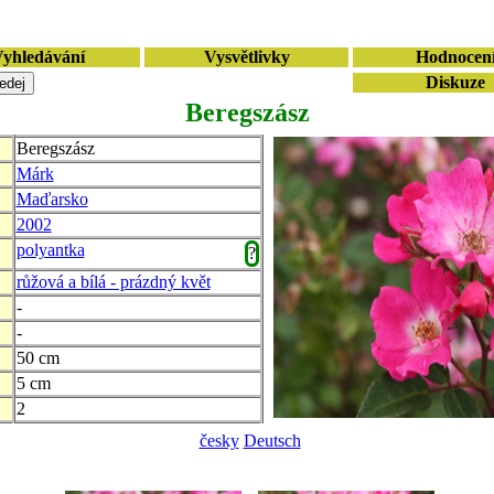
yhledávání
Vysvětlivky
Hodnocen
Diskuze
Beregszász
Beregszász
Márk
Maďarsko
2002
polyantka
?
růžová a bílá - prázdný květ
-
-
50 cm
5 cm
2
česky
Deutsch