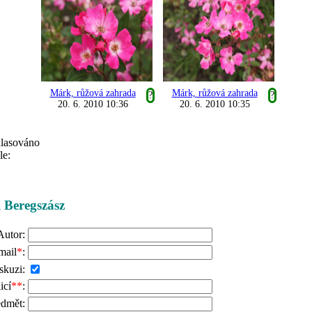
Márk, růžová zahrada
Márk, růžová zahrada
?
?
20. 6. 2010 10:36
20. 6. 2010 10:35
hlasováno
le:
i Beregszász
Autor:
mail
*
:
skuzi:
icí
**
:
edmět: