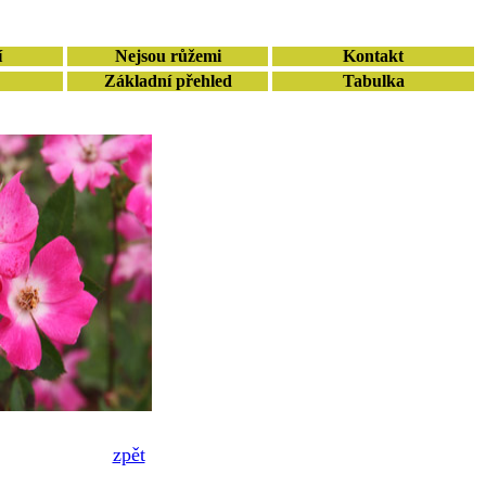
í
Nejsou růžemi
Kontakt
Základní přehled
Tabulka
zpět