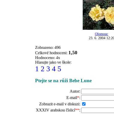
Olomouc
23. 6. 2004 12:2
Zobrazeno: 496
1,50
Celkové hodnoceni:
Hodnoceno: 4x
Hlasujte jako ve škole:
1
2
3
4
5
Ptejte se na růži Bebe Lune
Autor:
E-mail
*
:
Zobrazit e-mail v diskuzi:
XXXIV arabskou číslicí
**
: