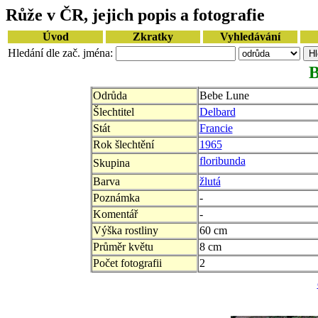
Růže v ČR, jejich popis a fotografie
Úvod
Zkratky
Vyhledávání
Hledání dle zač. jména:
B
Odrůda
Bebe Lune
Šlechtitel
Delbard
Stát
Francie
Rok šlechtění
1965
floribunda
Skupina
Barva
žlutá
Poznámka
-
Komentář
-
Výška rostliny
60 cm
Průměr květu
8 cm
Počet fotografii
2