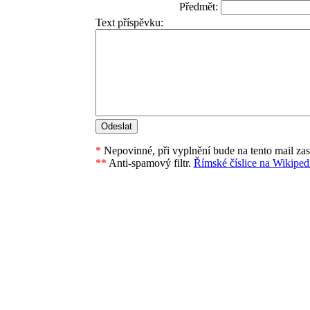
Předmět:
Text příspěvku:
*
Nepovinné, při vyplnění bude na tento mail za
**
Anti-spamový filtr.
Římské číslice na Wikipedi