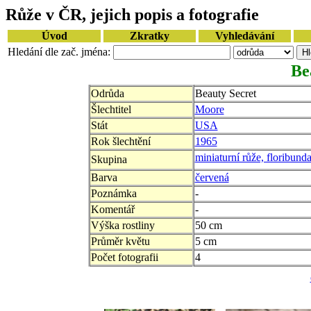
Růže v ČR, jejich popis a fotografie
Úvod
Zkratky
Vyhledávání
Hledání dle zač. jména:
Be
Odrůda
Beauty Secret
Šlechtitel
Moore
Stát
USA
Rok šlechtění
1965
miniaturní růže, floribund
Skupina
Barva
červená
Poznámka
-
Komentář
-
Výška rostliny
50 cm
Průměr květu
5 cm
Počet fotografii
4