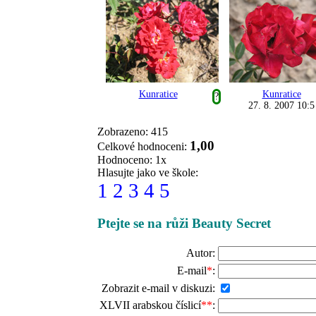
Kunratice
Kunratice
?
27. 8. 2007 10:5
Zobrazeno: 415
1,00
Celkové hodnoceni:
Hodnoceno: 1x
Hlasujte jako ve škole:
1
2
3
4
5
Ptejte se na růži Beauty Secret
Autor:
E-mail
*
:
Zobrazit e-mail v diskuzi:
XLVII arabskou číslicí
**
: