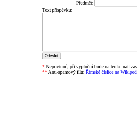
Předmět:
Text příspěvku:
*
Nepovinné, při vyplnění bude na tento mail za
**
Anti-spamový filtr.
Římské číslice na Wikipedi