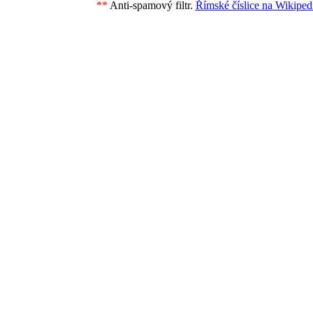
**
Anti-spamový filtr.
Římské číslice na Wikipedi