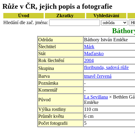
Růže v ČR, jejich popis a fotografie
Úvod
Zkratky
Vyhledávání
Hledání dle zač. jména:
Báthor
Odrůda
Báthory István Emléke
Šlechtitel
Márk
Stát
Maďarsko
Rok šlechtění
2004
floribunda, sadová růže
Skupina
Barva
tmavě červená
Poznámka
-
Komentář
-
La Sevillana
× Bethlen Gá
Původ
Emléke
Výška rostliny
110 cm
Průměr květu
6 cm
Počet fotografii
5