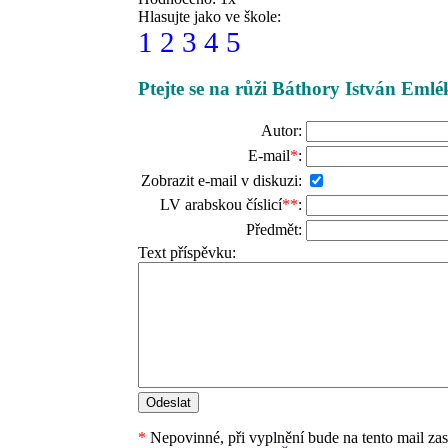
Hlasujte jako ve škole:
1
2
3
4
5
Ptejte se na růži Báthory István Emlé
Autor:
E-mail
*
:
Zobrazit e-mail v diskuzi:
LV arabskou číslicí
**
:
Předmět:
Text příspěvku:
*
Nepovinné, při vyplnění bude na tento mail za